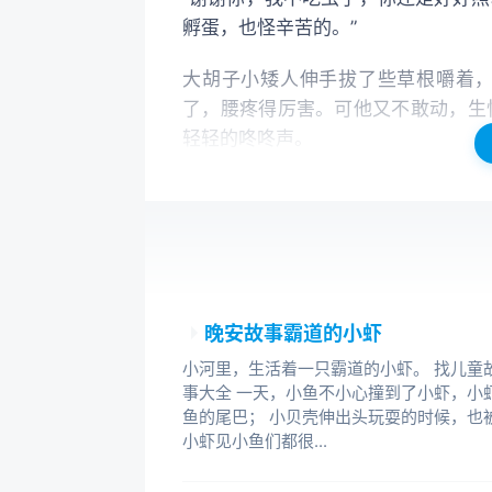
孵蛋，也怪辛苦的。”
大胡子小矮人伸手拔了些草根嚼着
了，腰疼得厉害。可他又不敢动，生
轻轻的咚咚声。
原来第一只小鸟出壳了！
“欢迎你，小东西！”大胡子小矮人低
大胡子忘了口渴，忘了饥饿，忘了腰
晚安故事霸道的小虾
第二只小鸟出世了，第三、第四只小
小河里，生活着一只霸道的小虾。 找儿童故事
事大全 一天，小鱼不小心撞到了小虾，小
五只毛绒绒的小鸟！五个可爱的小
鱼的尾巴； 小贝壳伸出头玩耍的时候，也
兴。
小虾见小鱼们都很...
其实同鸟妈妈一样高兴的，还有大胡