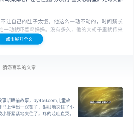
，不让自己的肚子太饿。他这么一动不动的，时间躺长
怕一动就吓着鸟妈妈。没有多久，他的大胡子里就传来
点击展开全文
声说，“欢迎你到这个美好的世界！”
猜您喜欢的文章
疼。
鸟出世了，接着第五只！
听睡前故事，dy456.com儿童故
虾马上伸出一双钳子，狠狠地夹住了小
生命！鸟妈妈看着自己五只鸟宝宝，心里有说不出的高
被小虾紧紧地夹住了，疼的哇哇直哭。
子小矮人。