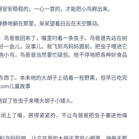
得安安稳稳的，一心一意的，才能把小鸟孵出来。
静静地躺在那里，呆呆望着白云在天空飘动。
，鸟爸爸回来了，嘴里叼着一条虫子。鸟爸爸先站在树
好一会儿，没事儿，就飞到鸟妈妈跟前，把虫子喂进它
抱小鸟，鸟爸爸当然要忙碌些。他不停地把各种好食品
东西了。本来他的大胡子上结着一些野果，但早已吃完
.com儿童故事
地捉了些虫子来喂大胡子小矮人。
紧闭上了嘴，抿得紧紧的，不让鸟爸爸把虫子塞进他嘴
照料鸟妈妈吧，让它在我的大胡子里安心孵蛋。她每天都