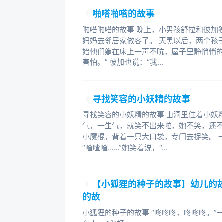
啪嗒啪嗒的故事
小朋友们，《做在大胡子里的鸟窝》
护他，保护他。平时我们要树立起爱
啪嗒啪嗒的故事 晚上，小男孩舒拉和彼加
妈妈去邻居家做客了。 天黑以后，两个孩
始他们躺在床上一声不吭，屋子里静悄悄的
害怕。” 彼加也说：“我...
寻找笑容的小妖精的故事
寻找笑容的小妖精的故事 山洞里住着小妖
气，一生气，就笑不出来啦，她不笑，还不
小魔棍，背着一只大口袋，专门去捉笑。 
“喳喳喳……”她笑着说，“...
【小狐狸的种子的故事】幼儿的
的故
小狐狸的种子的故事 “咚咚咚，咚咚咚。”