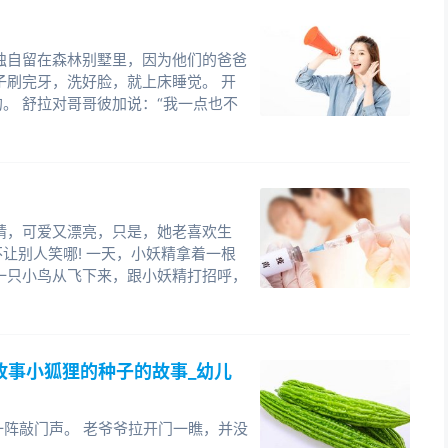
这个故事告诉我们，小鸟是我们人类的朋友，我们要爱
护动物的意识。
独自留在森林别墅里，因为他们的爸爸
子刷完牙，洗好脸，就上床睡觉。 开
。 舒拉对哥哥彼加说：“我一点也不
精，可爱又漂亮，只是，她老喜欢生
让别人笑哪! 一天，小妖精拿着一根
一只小鸟从飞下来，跟小妖精打招呼，
故事小狐狸的种子的故事_幼儿
一阵敲门声。 老爷爷拉开门一瞧，并没