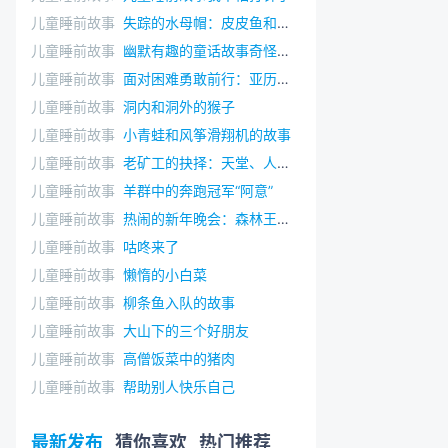
儿童睡前故事
失踪的水母帽：皮皮鱼和哈哈鱼的新年礼物
儿童睡前故事
幽默有趣的童话故事奇怪的大饼
儿童睡前故事
面对困难勇敢前行：亚历桑德和公主
儿童睡前故事
洞内和洞外的猴子
儿童睡前故事
小青蛙和风筝滑翔机的故事
儿童睡前故事
老矿工的抉择：天堂、人间和地狱
儿童睡前故事
羊群中的奔跑冠军“阿意”
儿童睡前故事
热闹的新年晚会：森林王国过新年
儿童睡前故事
咕咚来了
儿童睡前故事
懒惰的小白菜
儿童睡前故事
柳条鱼入队的故事
儿童睡前故事
大山下的三个好朋友
儿童睡前故事
高僧饭菜中的猪肉
儿童睡前故事
帮助别人快乐自己
最新发布
猜你喜欢
热门推荐