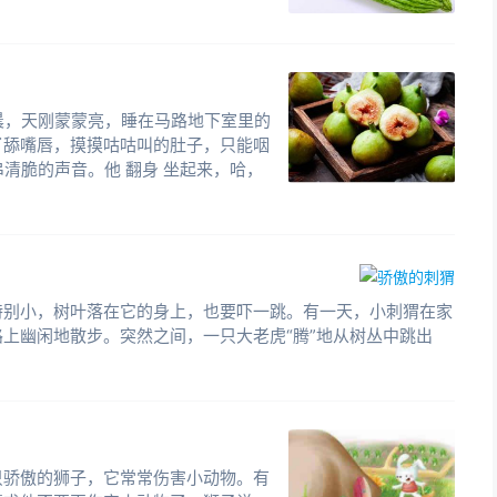
早晨，天刚蒙蒙亮，睡在马路地下室里的
了舔嘴唇，摸摸咕咕叫的肚子，只能咽
串清脆的声音。他 翻身 坐起来，哈，
特别小，树叶落在它的身上，也要吓一跳。有一天，小刺猬在家
上幽闲地散步。突然之间，一只大老虎“腾”地从树丛中跳出
只骄傲的狮子，它常常伤害小动物。有