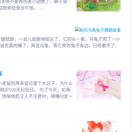
请求他不要再伤害小动物了，狮子说：
动物来给我当午饭。……
开腿就跑，一会儿就跑得很远了。它回头一看，乌龟才爬了一小
”说完真的睡了。再说乌龟，等它爬到兔子身边，已经累坏了。
事
小老鼠叽咪来说可是个大日子，为什么
相识100天纪念日。 为了今天，叽咪
，悄悄地趁主人不注意时，顺嘴叼走一