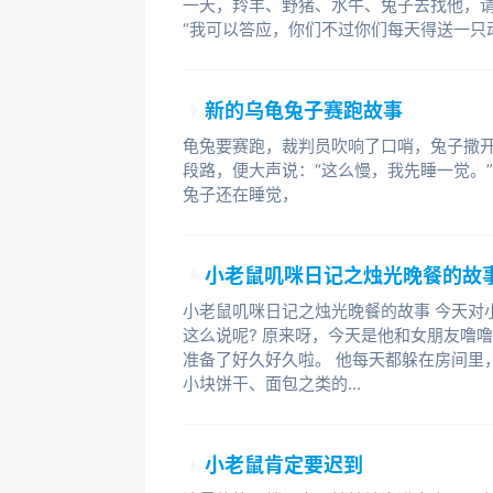
一天，羚羊、野猪、水牛、兔子去找他，
“我可以答应，你们不过你们每天得送一只
新的乌龟兔子赛跑故事
龟兔要赛跑，裁判员吹响了口哨，兔子撒
段路，便大声说：“这么慢，我先睡一觉。
兔子还在睡觉，
小老鼠叽咪日记之烛光晚餐的故
小老鼠叽咪日记之烛光晚餐的故事 今天对
这么说呢? 原来呀，今天是他和女朋友噜噜
准备了好久好久啦。 他每天都躲在房间里
小块饼干、面包之类的...
小老鼠肯定要迟到