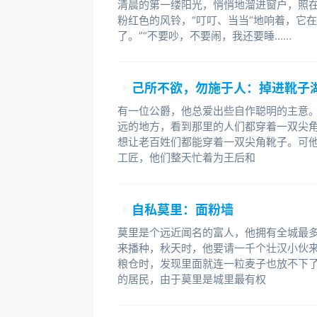
清晨的第一缕阳光，悄悄地溜进窗户，照
粉红色的风铃，“叮叮、当当”地响着，它
了。”“不要吵，不要闹，我还要睡……
己所不欲，勿施于人：掉进靴子
有一位公爵，他总爱出些自作聪明的主意。
远的地方，看到那里的人们都穿着一双尖角
想让老百姓们都能穿着一双尖角靴子。可
工匠，他们整天忙着为王后和
自私莫里：面粉墙
莫里是个远近闻名的富人，他拥有全城最
来播种，秋天时，他要请一千个壮汉小伙
粮仓时，发现里面就连一粒麦子也放不下了
的居民，由于莫里是城里最有权