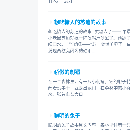
有人。 “您好
想吃糖人的苏迪的故事
想吃糖人的苏迪的故事 “卖糖人了——”
小老鼠苏迪就被一阵吆喝声吵醒了。他舔
咽口水。 “当啷啷——”苏迪突然听见了一
发现两枚亮闪闪的硬币...
骄傲的刺猬
在一个森林里，有一只小刺猬。它的胆子
闲着没事干，就走出家门，在森林中的小路
来，张着血盆大口
聪明的兔子
聪明的兔子故事原文内容：森林里住着一