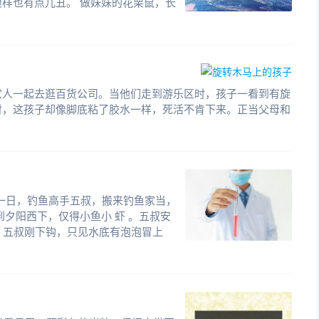
样也有点儿丑。 做妹妹的花栗鼠，长
家人一起去逛百货公司。当他们走到游乐区时，孩子一看到有旋
时，这孩子却像脚底粘了胶水一样，死活不肯下来。正当父母和
! 一日，钓鱼高手五叔，搬来钓鱼家当，
到夕阳西下，仅得小鱼小 虾 。五叔安
日，五叔刚下钩，只见水底有泡泡冒上