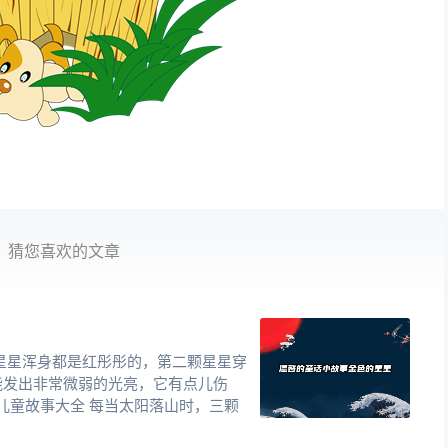
猜您喜欢的文章
星星浑身都是红彤彤的，第二颗星星穿
能发出非常微弱的光亮，它有点儿伤
om儿童故事大全 每当太阳落山时，三颗