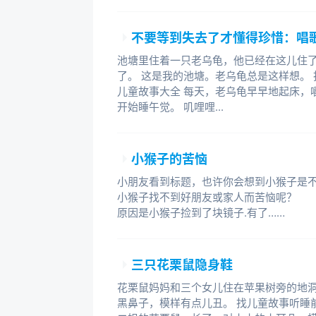
不要等到失去了才懂得珍惜：唱
池塘里住着一只老乌龟，他已经在这儿住
了。 这是我的池塘。老乌龟总是这样想。 找
儿童故事大全 每天，老乌龟早早地起床，
开始睡午觉。 叽哩哩...
小猴子的苦恼
小朋友看到标题，也许你会想到小猴子是
小猴子找不到好朋友或家人而苦恼呢？ 
原因是小猴子捡到了块镜子.有了……
三只花栗鼠隐身鞋
花栗鼠妈妈和三个女儿住在苹果树旁的地洞
黑鼻子，模样有点儿丑。 找儿童故事听睡前故