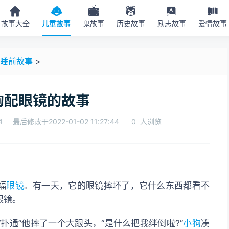
故事大全
儿童故事
鬼故事
历史故事
励志故事
爱情故事
睡前故事
>
狗配眼镜的故事
4
最后修改于2022-01-02 11:27:44
0
人浏览
幅
眼镜
。有一天，它的眼镜摔坏了，它什么东西都看不
眼镜。
扑通”他摔了一个大跟头，“是什么把我绊倒啦?”
小狗
凑