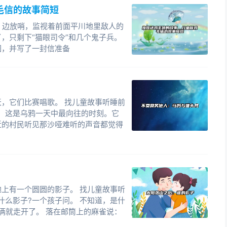
毛信的故事简短
，边放哨，监视着前面平川地里敌人的
，只剩下“猫眼司令”和几个鬼子兵。
图，并写了一封信准备
，它们比赛唱歌。 找儿童故事听睡前
来临，这是乌鸦一天中最向往的时刻。它
近的村民听见那沙哑难听的声音都觉得
上有一个圆圆的影子。 找儿童故事听
这是什么影子?一个孩子问。 不知道，是什
俩就走开了。 落在邮筒上的麻雀说：