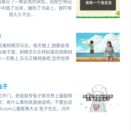
看见了一颗彩色的米粒，但把它带回
中跳了出来，蹦到了书桌上，我吓得
我久久不出...
事
,住着树精灵乐乐。每天晚上,她都会用
在被子里。树精灵乐乐特别喜欢闻桉树
有一天晚上,乐乐正睡得香呢,忽然觉得
兔子
打开门，老鼠就夸兔子是世界上最聪明
说：有什么事你就直接说吧，不要在这
6.com儿童故事大全 兔子先生，河中