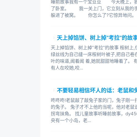
睡前故事我有一个宝豆豆 今天晚上，我
了卧室。 我一关上门，它立刻从我的手
躲进了被窝。 你怎么了?它惊异地问。 
天上掉馅饼、树上掉“考拉”的故
天上掉馅饼、树上掉“考拉”的故事 桉树上
绿丝线为自己缝一床桉树叶被子,把自己卷
叶的味道,闻着闻 着,她就甜甜地睡着了。 
有人在咬她,咬...
不要轻易相信坏人的话：老鼠和
咚咚咚!老鼠敲了敲兔子家的门，兔子刚一
的兔子。 兔子才不上他的当呢，他对老鼠
拐弯抹角。 找儿童故事听睡前故事，dy45
央有一个小岛，老...