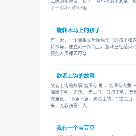
二姐的花栗鼠，长了一对小小的小耳朵，模
了一对小小的小眼...
旋转木马上的孩子
有—天，一个被祖父母娇纵惯了的孩子和
转木马，便立刻一跃而上。游戏已经结束
服务人员都无可奈
欲者上钩的故事
欲者上钩的故事 临潭有 鱼 ，临潭有大鱼
临潭下钩。无获。 第二日，五叔下钩，等
慰自己：“不急不急，愿者上钩。” 第三
来，五叔窃喜：大...
我有一个宝豆豆