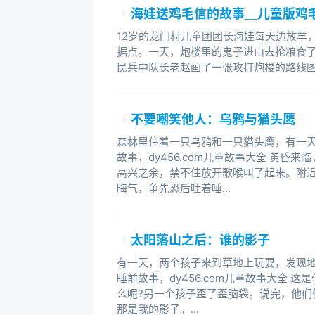
海娃送鸡毛信的故事＿儿童版鸡
12岁的龙门村儿童团团长海娃每天边放羊
据点。一天，炮楼里的鬼子进山去抢粮食了
民兵中队长老赵画了一张攻打炮楼的路线
不要嘲笑他人：乌鸦与猫头鹰
森林里住着一只乌鸦和一只猫头鹰，有一天
故事，dy456.com儿童故事大全 黄昏
高兴之余，禁不住放开歌喉叫了起来。附
晦气，争先恐后吐着唾...
太阳落山之后：谁的影子
有一天，两个孩子来到草地上玩耍，发现地
睡前故事，dy456.com儿童故事大全 
么呢?另一个孩子歪了歪脑袋。说完，他们
那是我的影子。...