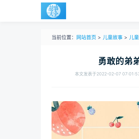
当前位置：
网站首页
>
儿童故事
>
儿童
勇敢的弟
本文发表于2022-02-07 07:01:5