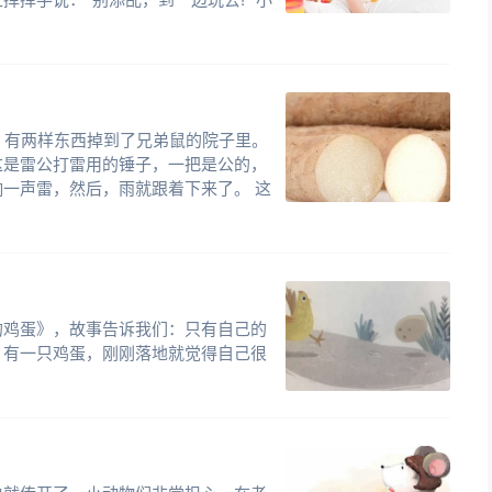
。
还提醒道，说她绝无被释放的机会，因为他是个忠贞
响，有两样东西掉到了兄弟鼠的院子里。
制着的两个姐夫，于是建议姐姐，以他说出永生的秘
这是雷公打雷用的锤子，一把是公的，
一声雷，然后，雨就跟着下来了。 这
如起了旋风一样。紧接着一个老头进来了，飞身来到
？如果是这样，那你就坐在那儿，哭泣到世界末日吧，因
的鸡蛋》，故事告诉我们：只有自己的
道，“只要你把自己永生的秘密告诉我。”
！有一只鸡蛋，刚刚落地就觉得自己很
“啊哈！你在想怎么杀掉我？那么我告诉你，首先你必
一只白鸽。接着你必须找到白鸽下的蛋，把蛋带到这儿