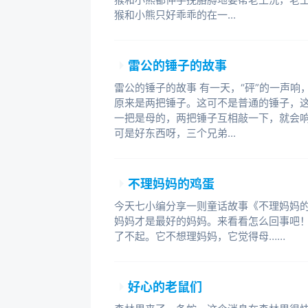
不从，因此这些年来一直被关在这里
猴和小熊只好乖乖的在一...
妖怪每天都来求她答应他的要求，
的人，而且还是个永生之人。
雷公的锤子的故事
雷公的锤子的故事 有一天，“砰”的一声
听了这些，小伙子想到了被魔法控
原来是两把锤子。这可不是普通的锤子，
密为条件答应嫁给妖怪。
一把是母的，两把锤子互相敲一下，就会响
可是好东西呀，三个兄弟...
突然，周围一切开始晃动起来，恰
女孩面前问道：“你仍然不肯嫁给我
为我会永远信守娶你的诺言。”
不理妈妈的鸡蛋
今天七小编分享一则童话故事《不理妈妈
“那好吧，我答应嫁给你，”女孩说
妈妈才是最好的妈妈。来看看怎么回事吧
了不起。它不想理妈妈，它觉得母……
那老头发出一阵阵的大笑，说道：
须到海底找到一个铁匣子，里面装有
来，用它来砸我的脑袋。”
好心的老鼠们