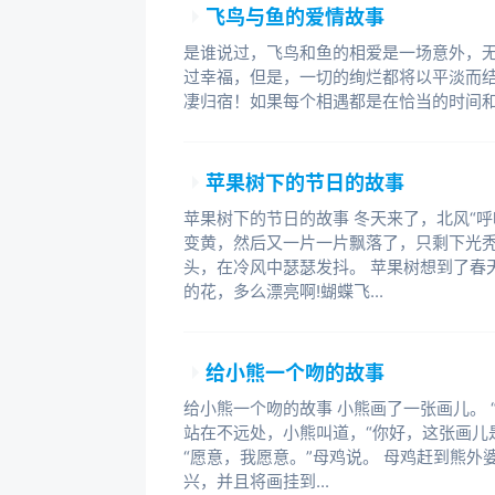
飞鸟与鱼的爱情故事
内弟给鸟王讲了整个经过。一说完
是谁说过，飞鸟和鱼的相爱是一场意外，
间，整个天空都是黑压压的一片，遍
过幸福，但是，一切的绚烂都将以平淡而
到而道歉，说自己在巢中接待一位老
凄归宿！如果每个相遇都是在恰当的时间
鸟王命令一些鸟儿把小伙子带到白
人自由的蛋正好就在里面。小伙子小
苹果树下的节日的故事
带回到洞穴去，三姐正在那里焦急地
苹果树下的节日的故事 冬天来了，北风“
变黄，然后又一片一片飘落了，只剩下光
第三天就是那老头订下的婚期，这
头，在冷风中瑟瑟发抖。 苹果树想到了春
的花，多么漂亮啊!蝴蝶飞...
老头正在催促着三姐让她信守承诺立
的坐下，叫老头把头放在自己怀里。
递给三姐。三姐接过蛋后就向老头的
给小熊一个吻的故事
是地震，之后老头便倒地而死。
给小熊一个吻的故事 小熊画了一张画儿。 
站在不远处，小熊叫道，“你好，这张画儿
随着那口气离开老头的身体，两位
“愿意，我愿意。”母鸡说。 母鸡赶到熊
来一直十分伤心的老人这下突然转悲
兴，并且将画挂到...
老妖藏在洞穴的宝藏，从此富足一生