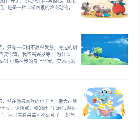
快就传开了，小动物们非常担心。在老
有人去过海底，即使到过也找不到那铁匣子，就算找
们，蛇是一种非常凶狠的冷血动物，
说道：“我的秘密你都知道了，现在你就得跟我结婚。”
是他接受女孩的请求，然后得意地离开了。怪物消失
身的帽子，安慰她不要灰心，三天之内他有望把她救出
己就在海边，很快就在那儿出现了。
了，只有一棵树不高兴发芽，旁边的树
不要你管，我不高兴发芽!” “为什么
帮我吧，鱼王！”他的二姐夫游出水面，问他要帮什么
多绿呀!小鸟在我的身上垒窝，卖冰棍的
。听完，姐夫当即把所有鱼都召集到跟前。
丁鱼急忙为自己的迟到道歉，说是因为它的头撞到海
几只最大、最强的鱼跟着小沙丁鱼去把铁匣子带回来。
面前。然后小伙子掏出钥匙说道：“钥匙，打开这铁匣
店，坐在他最喜欢的位子上，他大声地
家围在四周准备着，可还是让里面的白鸽飞跑了。
份土豆，请快点，我的肚子已经很饿很
来了，河马看看菜盆可不满意了。 她气
子的心都凉了半截。他突然想起自己还带着根鸟毛，
，鸟王！”紧接着就听到“嗖”的一声，只见鸟王已落在小