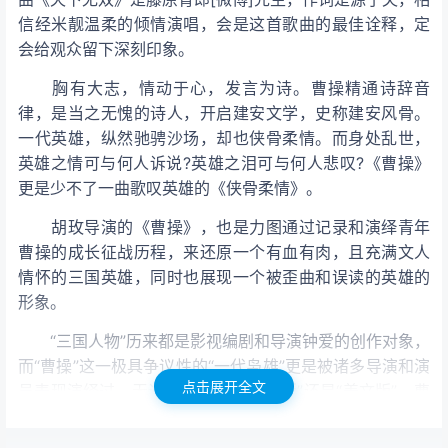
信经米靓温柔的倾情演唱，会是这首歌曲的最佳诠释，定
会给观众留下深刻印象。
胸有大志，情动于心，发言为诗。曹操精通诗辞音
律，是当之无愧的诗人，开启建安文学，史称建安风骨。
一代英雄，纵然驰骋沙场，却也侠骨柔情。而身处乱世，
英雄之情可与何人诉说?英雄之泪可与何人悲叹?《曹操》
更是少不了一曲歌叹英雄的《侠骨柔情》。
胡玫导演的《曹操》，也是力图通过记录和演绎青年
曹操的成长征战历程，来还原一个有血有肉，且充满文人
情怀的三国英雄，同时也展现一个被歪曲和误读的英雄的
形象。
“三国人物”历来都是影视编剧和导演钟爱的创作对象，
而“曹操”这一极具争议性的“一代枭雄”更是被诸多导演和演
点击展开全文
员表现演绎过。无论是“陈建斌[微博]版”还是“姜文版”，曹
操始终是以一个被歪曲的“奸雄”形象出现在观众面前。而胡
玫版曹操意在还原一个真实的曹操