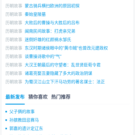
历朝故事
蒙古骑兵横扫欧洲的原因初探
历朝故事
秦始皇陵墓
历朝故事
大败后的曹操与大胜后的吕布
历朝故事
闽南民间故事：打虎亲兄弟
历朝故事
迷倒奸雄的红颜祸水邹氏
历朝故事
东汉时期诸侯眼中的“黄巾贼”也曾改元建政权
历朝故事
谈曹操诗歌中的“气”
历朝故事
大汉王朝最后的守望者：乱世贤臣荀令君
历朝故事
诸葛亮娶丑妻隐藏了多大的政治阴谋
历朝故事
为蜀汉江山立下汗马功劳的著名谋士：法正
最新发布
猜你喜欢
热门推荐
父子俩的故事
孙膑教田忌赛马
郭嘉的遗计定辽东