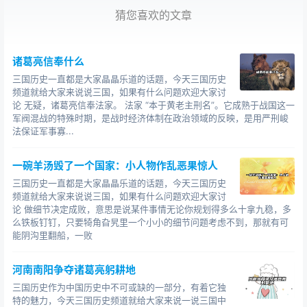
猜您喜欢的文章
拚将一死酬知己，致令千秋仰义名。
形象，为背了千年骂名的曹孟德翻案。胡玫版的《曹操》
诸葛亮信奉什么
完全不同于《三国演义》，讲的是一个年轻、铁血、铁腕
三国历史一直都是大家晶晶乐道的话题，今天三国历史
的，充满阳刚之气和正义感的英雄崛起的故事。《曹操》
频道就给大家来说说三国，如果有什么问题欢迎大家讨
再现了2000年前那些叱咤风云的英雄人物，再次燃起了我
论 无疑，诸葛亮信奉法家。 法家 “本于黄老主刑名”。它成熟于战国这一
们内心深处的英雄情结。
军阀混战的特殊时期，是战时经济体制在政治领域的反映，是用严刑峻
法保证军事寡...
幸甚至哉，歌以咏志：歌手米靓，天籁之声吟咏侠骨
柔情。《曹操》作为2012年的一部重头大戏，汇集了赵立
一碗羊汤毁了一个国家：小人物作乱恶果惊人
新，韩雪，孙洪涛，龚洁，雷恪生，古巨基，林妙可，王
三国历史一直都是大家晶晶乐道的话题，今天三国历史
翰，张玉洁，岳红，李颖，严琨，祝延平，贾兆晋等众多
频道就给大家来说说三国，如果有什么问题欢迎大家讨
实力演员。
论 做细节决定成败，意思是说某件事情无论你规划得多么十拿九稳，多
么铁板钉钉，只要犄角旮旯里一个小小的细节问题考虑不到，那就有可
相关人物：曹操
能阴沟里翻船，一败
欢迎大家继续关注三国历史频道，阅读更多三国故事/历史/
河南南阳争夺诸葛亮躬耕地
人物事件！
三国历史作为中国历史中不可或缺的一部分，有着它独
特的魅力，今天三国历史频道就给大家来说一说三国中