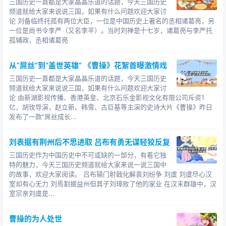
三国历史一直都是大家晶晶乐道的话题，今天三国历史
频道就给大家来说说三国，如果有什么问题欢迎大家讨
论 刘备临终托孤有两位大臣，一位是中国历史上著名的丞相诸葛亮，另
一位是尚书令李严（又名李平）。当时刘禅是十七岁，诸葛亮与李严托
孤辅政，丞相诸葛亮
从“屌丝”到“盖世英雄” 《曹操》花絮首曝激情戏
三国历史一直都是大家晶晶乐道的话题，今天三国历史
频道就给大家来说说三国，如果有什么问题欢迎大家讨
论 由新湖影视传播、香港英皇、北京石乐金影视文化有限公司斥资1
亿，胡玫导演，赵立新、韩雪、古巨基等主演的史诗大片《曹操》昨日
发布了一款"屌丝成长...
刘表据有荆州后不思进取 吕布有勇无谋轻狡反复
三国历史作为中国历史中不可或缺的一部分，有着它独
特的魅力，今天三国历史频道就给大家来说一说三国中
的故事，欢迎大家阅读。 吕布辕门射戟化解袁刘纷争 刘虞 刘虞尽心汉
室却有心无力 刘焉割据益州但其子刘璋败了他的家业 在汉末群雄中，汉
室宗亲刘虞是...
曹操的为人处世