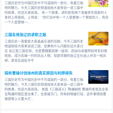
三国历史作为中国历史中不可或缺的一部分，有着它独
特的魅力，今天三国历史频道就给大家来说一说三国中
的故事，欢迎大家阅读。 有一个故事，讲的是有两个准备转生投胎的人
来到上帝面前。上帝说： “你们当中有一个人是要做一个索取的人，而另
一个人是要做一...
三国名将张辽的求职之路
三国历史一直都是大家晶晶乐道的话题，今天三国历史
频道就给大家来说说三国，如果有什么问题欢迎大家讨
论 张辽是三国名将，也是曹魏集团第一猛将，因战功卓著拜前将军封晋
阳侯，成为名噪一时的风云人物，但是早期的张辽在仕途上并非一帆风
顺，甚至在战乱中不
探析曹操讨伐徐州的真实原因与利弊得失
三国历史作为中国历史中不可或缺的一部分，有着它独
特的魅力，今天三国历史频道就给大家来说一说三国中
的故事，欢迎大家阅读。 老版《三国演义》陶谦剧照 曹操的老爸及全家
在陶谦的辖区里出事了，全家被灭门，所有财物被打劫，这件事情给曹
操感情上以重大打...