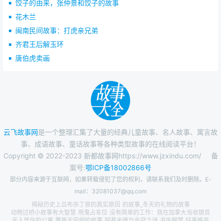
饺子的由来，张仲景和饺子的故事
花木兰
闽南民间故事：打虎亲兄弟
齐君王后解玉环
唐伯虎卖画
云飞故事网
是一个整理汇集了大量的经典儿童故事、名人故事、寓言故
事、成语故事、童话故事等各种类型故事的在线阅读平台！
Copyright © 2022-2023 新都故事网https://www.jzxindu.com/
备
案号:
鄂ICP备18002866号
部分内容来源于互联网，如果转载侵犯了您的权利，请联系我们及时删除。E-
mail：32081037@qq.com
揭秘历史上吕布杀丁原的真实原因
的故事_冬天的礼物的故事
动物过桥小故事有大智慧
用鬼占车位
没有简单的工作：我在加拿大当收银员
无人居住的公寓
覆巢无完卵的故事
阿基米德与金冠之谜
书生解梦
好善嫉恶