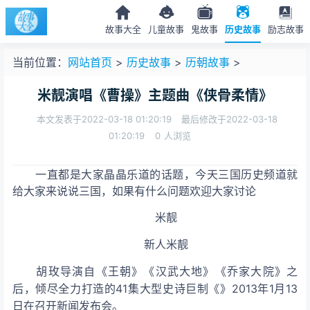
故事大全
儿童故事
鬼故事
历史故事
励志故事
当前位置：
网站首页
>
历史故事
>
历朝故事
>
米靓演唱《曹操》主题曲《侠骨柔情》
本文发表于2022-03-18 01:20:19
最后修改于2022-03-18
01:20:19
0
人浏览
一直都是大家晶晶乐道的话题，今天三国历史频道就
给大家来说说三国，如果有什么问题欢迎大家讨论
米靓
新人米靓
胡玫导演自《
王朝》《汉武大地》《乔家大院》之
后，倾尽全力打造的41集大型史诗巨制《
》2013年1月13
日在
召开新闻发布会。