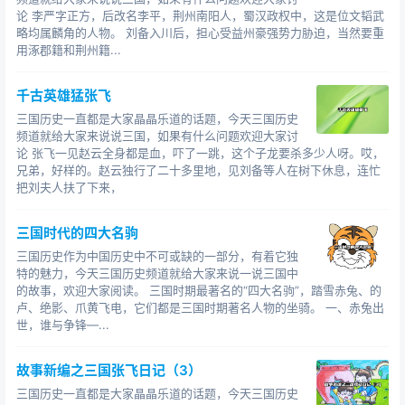
论 李严字正方，后改名李平，荆州南阳人，蜀汉政权中，这是位文韬武
略均属麟角的人物。 刘备入川后，担心受益州豪强势力胁迫，当然要重
用涿郡籍和荆州籍...
千古英雄猛张飞
三国历史一直都是大家晶晶乐道的话题，今天三国历史
频道就给大家来说说三国，如果有什么问题欢迎大家讨
论 张飞一见赵云全身都是血，吓了一跳，这个子龙要杀多少人呀。哎，
兄弟，好样的。赵云独行了二十多里地，见刘备等人在树下休息，连忙
把刘夫人扶了下来，
三国时代的四大名驹
三国历史作为中国历史中不可或缺的一部分，有着它独
特的魅力，今天三国历史频道就给大家来说一说三国中
的故事，欢迎大家阅读。 三国时期最著名的“四大名驹”，踏雪赤兔、的
卢、绝影、爪黄飞电，它们都是三国时期著名人物的坐骑。 一、赤兔出
世，谁与争锋—...
故事新编之三国张飞日记（3）
三国历史一直都是大家晶晶乐道的话题，今天三国历史