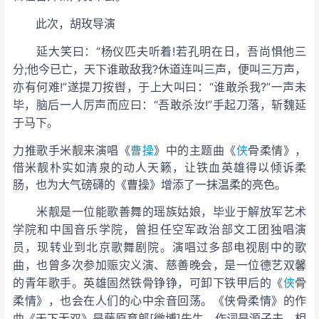
此次，胡玫导演
延大笑曰：“杨仪匹夫听着!若孔明在日，吾尚惧他三
分;他今已亡，天下谁敢敌我?休道连叫三声，便叫三万声，
亦有何难!”遂提刀按辔，于
上大叫曰：“谁敢杀我?”一声未
毕，脑后一人厉声而应曰：“吾敢杀汝!”手起刀落，斩魏延
于马下。
力推歌手米靓来演唱《
曹操
》中的主题曲《
侠
骨柔情》，
借米靓朴实如清泉的动人天籁，让铁血英雄得以倾诉柔
肠，也为大气磅礴的《曹操》增添了一抹温柔的亮色。
米靓是一位能歌善舞的瑶族姑娘，毕业于解放军艺术
学院和中国音乐学院，曾担任空军政治部文工团独唱演
员，现转业到北京歌舞剧院。演唱过多部电视剧中的歌
曲，也曾多次参加赈灾义演、慈善晚会，是一位德艺双馨
的青年歌手。英雄固然铁骨铮铮，可卸下铁甲后的《
侠
骨
柔情》，也会在人们的心中余音回荡。《侠骨柔情》的作
曲《天下无双》是藤原育郎[微博]先生，作词是源子夫，相