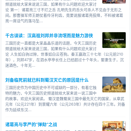
频道就给大家来说说三国，如果有什么问题欢迎大家讨
论 第一：诸葛亮三寸不烂之舌 孔明先生的舌头可杀人不见血于无形之
间。那曹操军师王朗仗着伶牙利齿，竟要说服诸葛亮投降，不料被诸葛
亮一席话气的落马坠...
千古误读：汉高祖刘邦并非流氓而是魅力游侠
三国历史一直都是大家晶晶乐道的话题，今天三国历史
频道就给大家来说说三国，如果有什么问题欢迎大家讨
论 人生如白驹过隙，世事如白云苍狗。秦王赢政三十七年（公元前210
年），刘邦47岁，在泗水亭亭长任上已经超过十个年头，娶妻生子，沉
迷酒色，十年无...
刘备临死前就已料到蜀汉灭亡的原因是什么
三国历史作为中国历史中不可或缺的一部分，有着它独
特的魅力，今天三国历史频道就给大家来说一说三国中
的故事，欢迎大家阅读。 蜀汉是魏蜀吴三国中最先灭亡的国家，从章武
元年（公元221年）到景耀六年（公元263年）共计存在四十三年。刘备
作为延续东汉...
诸葛亮与李严的“弹劾”之战