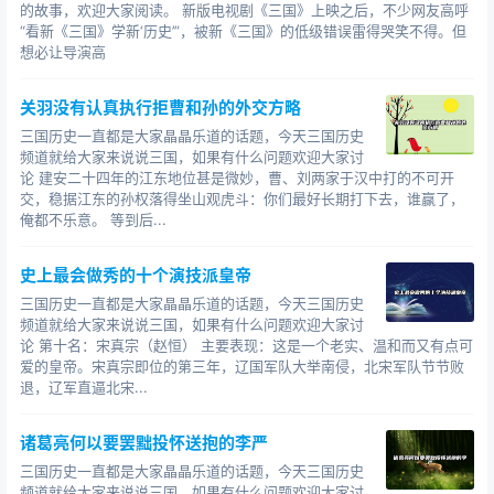
的故事，欢迎大家阅读。 新版电视剧《三国》上映之后，不少网友高呼
“看新《三国》学新‘历史’”，被新《三国》的低级错误雷得哭笑不得。但
想必让导演高
关羽没有认真执行拒曹和孙的外交方略
三国历史一直都是大家晶晶乐道的话题，今天三国历史
频道就给大家来说说三国，如果有什么问题欢迎大家讨
论 建安二十四年的江东地位甚是微妙，曹、刘两家于汉中打的不可开
交，稳据江东的孙权落得坐山观虎斗：你们最好长期打下去，谁赢了，
俺都不乐意。 等到后...
史上最会做秀的十个演技派皇帝
三国历史一直都是大家晶晶乐道的话题，今天三国历史
频道就给大家来说说三国，如果有什么问题欢迎大家讨
论 第十名：宋真宗（赵恒） 主要表现：这是一个老实、温和而又有点可
爱的皇帝。宋真宗即位的第三年，辽国军队大举南侵，北宋军队节节败
退，辽军直逼北宋...
诸葛亮何以要罢黜投怀送抱的李严
三国历史一直都是大家晶晶乐道的话题，今天三国历史
频道就给大家来说说三国，如果有什么问题欢迎大家讨