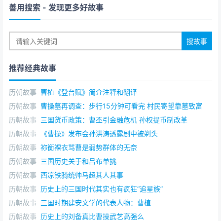
善用搜索
- 发现更多好故事
推荐经典故事
历朝故事
曹植《登台赋》简介注释和翻译
历朝故事
曹操墓再调查：步行15分钟可看完 村民寄望靠墓致富
历朝故事
三国货币政策：曹丕引金融危机 孙权提币制改革
历朝故事
《曹操》发布会孙洪涛透露剧中被剃头
历朝故事
祢衡裸衣骂曹是弱势群体的无奈
历朝故事
三国历史关于和吕布单挑
历朝故事
西凉铁骑统帅马超其人其事
历朝故事
历史上的三国时代其实也有疯狂“追星族”
历朝故事
三国时期建安文学的代表人物：曹植
历朝故事
历史上的刘备真比曹操武艺高强么