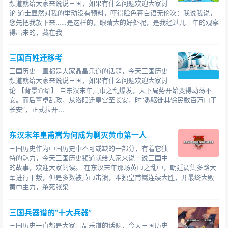
频道就给大家来说说三国，如果有什么问题欢迎大家讨
论 道士显然对我的举动没有预料，吓得脸色苍白语无伦次：我说我说，
您先把我放下来……是这样的，眼睛大的好处呢，是我经过几十年的观察
得出来的，藏在我
三国百姓迁移考
三国历史一直都是大家晶晶乐道的话题，今天三国历史
频道就给大家来说说三国，如果有什么问题欢迎大家讨
论 【背景介绍】 自东汉末年黄巾之乱爆发，天下局势开始变得动荡不
安。而后董卓乱政，从洛阳迁皇宫至长安，时“悉驱徙其馀民数百万口于
长安”，正式拉开...
东汉末年皇甫嵩为何成为剿灭黄巾第一人
三国历史作为中国历史中不可或缺的一部分，有着它独
特的魅力，今天三国历史频道就给大家来说一说三国中
的故事，欢迎大家阅读。 在东汉末年那场黄巾之乱中，朝廷调集多路大
军进行平叛，但是多数被黄巾击溃，唯独皇甫嵩连续大胜，并最终大败
黄巾主力，杀死张梁
三国兵器谱的“十大兵器”
三国历史一直都是大家晶晶乐道的话题，今天三国历史