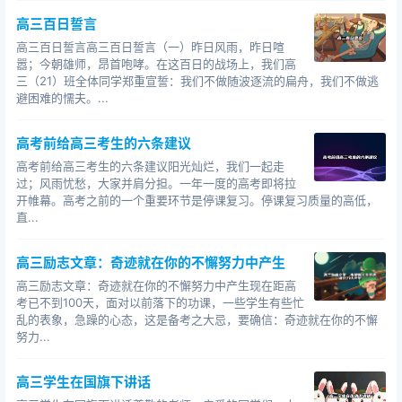
高三百日誓言
高三百日誓言高三百日誓言（一）昨日风雨，昨日喧
嚣；今朝雄师，昂首咆哮。在这百日的战场上，我们高
三（21）班全体同学郑重宣誓：我们不做随波逐流的扁舟，我们不做逃
避困难的懦夫。...
高考前给高三考生的六条建议
高考前给高三考生的六条建议阳光灿烂，我们一起走
过；风雨忧愁，大家并肩分担。一年一度的高考即将拉
开帷幕。高考之前的一个重要环节是停课复习。停课复习质量的高低，
直...
高三励志文章：奇迹就在你的不懈努力中产生
高三励志文章：奇迹就在你的不懈努力中产生现在距高
考已不到100天，面对以前落下的功课，一些学生有些忙
乱的表象，急躁的心态，这是备考之大忌，要确信：奇迹就在你的不懈
努力...
高三学生在国旗下讲话