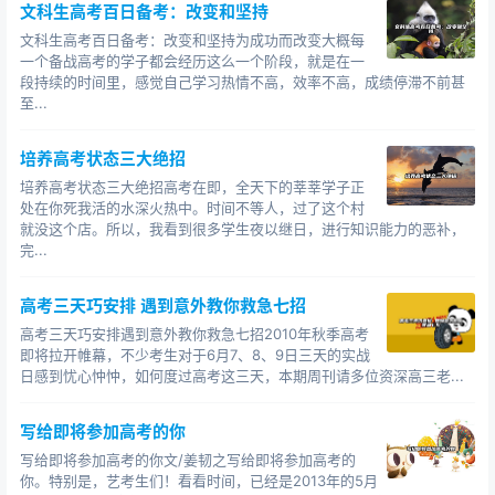
文科生高考百日备考：改变和坚持
文科生高考百日备考：改变和坚持为成功而改变大概每
一个备战高考的学子都会经历这么一个阶段，就是在一
段持续的时间里，感觉自己学习热情不高，效率不高，成绩停滞不前甚
至...
培养高考状态三大绝招
培养高考状态三大绝招高考在即，全天下的莘莘学子正
处在你死我活的水深火热中。时间不等人，过了这个村
就没这个店。所以，我看到很多学生夜以继日，进行知识能力的恶补，
完...
高考三天巧安排 遇到意外教你救急七招
高考三天巧安排遇到意外教你救急七招2010年秋季高考
即将拉开帷幕，不少考生对于6月7、8、9日三天的实战
日感到忧心忡忡，如何度过高考这三天，本期周刊请多位资深高三老...
写给即将参加高考的你
写给即将参加高考的你文/姜韧之写给即将参加高考的
你。特别是，艺考生们！看看时间，已经是2013年的5月