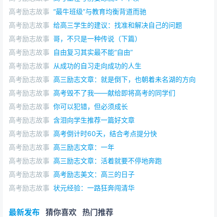
高考励志故事
“最牛班级”与教育均衡背道而驰
高考励志故事
给高三学生的建议：找准和解决自己的问题
高考励志故事
哥，不只是一种传说（下篇）
高考励志故事
自由复习其实最不能“自由”
高考励志故事
从成功的自习走向成功的人生
高考励志故事
高三励志文章：就是倒下，也朝着未名湖的方向
高考励志故事
高考毁不了我——献给即将高考的同学们
高考励志故事
你可以犯错，但必须成长
高考励志故事
含泪向学生推荐一篇好文章
高考励志故事
高考倒计时60天，结合考点提分快
高考励志故事
高三励志文章：一年
高考励志故事
高三励志文章：活着就要不停地奔跑
高考励志故事
高考励志美文：高三的日子
高考励志故事
状元经验：一路狂奔闯清华
最新发布
猜你喜欢
热门推荐