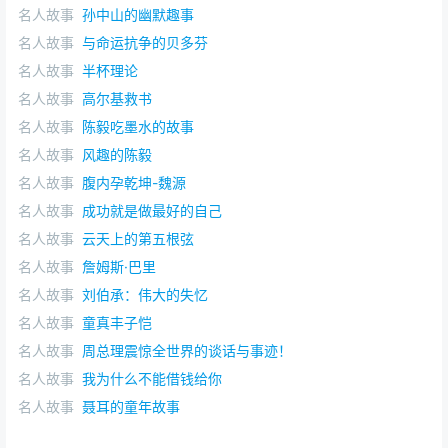
名人故事
孙中山的幽默趣事
名人故事
与命运抗争的贝多芬
名人故事
半杯理论
名人故事
高尔基救书
名人故事
陈毅吃墨水的故事
名人故事
风趣的陈毅
名人故事
腹内孕乾坤-魏源
名人故事
成功就是做最好的自己
名人故事
云天上的第五根弦
名人故事
詹姆斯·巴里
名人故事
刘伯承：伟大的失忆
名人故事
童真丰子恺
名人故事
周总理震惊全世界的谈话与事迹！
名人故事
我为什么不能借钱给你
名人故事
聂耳的童年故事