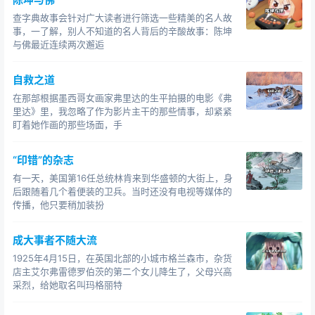
查字典故事会针对广大读者进行筛选一些精美的名人故
事，一了解，别人不知道的名人背后的辛酸故事：陈坤
与佛最近连续两次邂逅
自救之道
在那部根据墨西哥女画家弗里达的生平拍摄的电影《弗
里达》里，我忽略了作为影片主干的那些情事，却紧紧
盯着她作画的那些场面，手
“印错”的杂志
有一天，美国第16任总统林肯来到华盛顿的大街上，身
后跟随着几个着便装的卫兵。当时还没有电视等媒体的
传播，他只要稍加装扮
成大事者不随大流
1925年4月15日，在英国北部的小城市格兰森市，杂货
店主艾尔弗雷德罗伯茨的第二个女儿降生了，父母兴高
采烈，给她取名叫玛格丽特