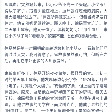
那具血尸突然站起来，比小少爷还高一个头呢。小少爷吓
得尿了裤子，抱着头坐在地上，血尸就踩过他的肩膀，大
摇大摆地跨过去了。”徐磊听得瑟瑟发抖，但每当奶奶要打
住时，他又催奶奶继续讲。那天晚上，徐磊噩梦连连。第
二天早上醒来，他又来劲了，缠着奶奶问：“那个血尸回来
找小少爷了吗?”看着孙子欲罢不能，奶奶就继续给他讲。
徐磊总是第一时间把故事转述给其他小朋友。“看着他们吓
得哇哇大哭，我可得意了。鬼故事虽然很可怕，但听完之
后，再用它来吓更多的人却很威风。”
鬼故事听多了，徐磊开始夜夜做梦，很怪异的梦。上初一
时的某天早上醒来，他发现床边有张字条：“1974年，月亮
飞走了。月亮是个大骗子。”奇怪的字条，但上面的字迹是
徐磊的。原来，这是他在半梦半醒间记下的梦境。每天去
学校，徐磊都急于把他的梦说给同学听。老师在讲台上讲
课，听他讲故事的同学在下面尖叫连连。他成了老师们的
“眼中钉”。高二时，一个老师当着全班同学的面寒碜他：