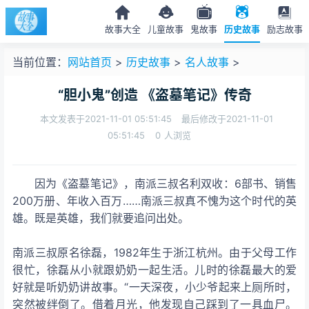
故事大全
儿童故事
鬼故事
历史故事
励志故事
当前位置：
网站首页
>
历史故事
>
名人故事
>
“胆小鬼”创造 《盗墓笔记》传奇
本文发表于2021-11-01 05:51:45
最后修改于2021-11-01
05:51:45
0
人浏览
因为《盗墓笔记》，南派三叔名利双收：6部书、销售
200万册、年收入百万……南派三叔真不愧为这个时代的英
雄。既是英雄，我们就要追问出处。
南派三叔原名徐磊，1982年生于浙江杭州。由于父母工作
很忙，徐磊从小就跟奶奶一起生活。儿时的徐磊最大的爱
好就是听奶奶讲故事。“一天深夜，小少爷起来上厕所时，
突然被绊倒了。借着月光，他发现自己踩到了一具血尸。