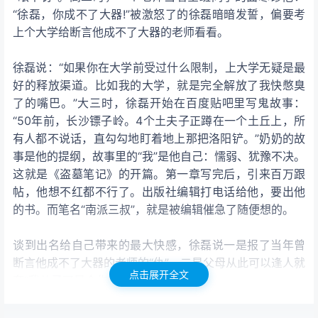
“徐磊，你成不了大器!”被激怒了的徐磊暗暗发誓，偏要考
上个大学给断言他成不了大器的老师看看。
徐磊说：“如果你在大学前受过什么限制，上大学无疑是最
好的释放渠道。比如我的大学，就是完全解放了我快憋臭
了的嘴巴。”大三时，徐磊开始在百度贴吧里写鬼故事：
“50年前，长沙镖子岭。4个土夫子正蹲在一个土丘上，所
有人都不说话，直勾勾地盯着地上那把洛阳铲。”奶奶的故
事是他的提纲，故事里的“我”是他自己：懦弱、犹豫不决。
这就是《盗墓笔记》的开篇。第一章写完后，引来百万跟
帖，他想不红都不行了。出版社编辑打电话给他，要出他
的书。而笔名“南派三叔”，就是被编辑催急了随便想的。
谈到出名给自己带来的最大快感，徐磊说一是报了当年曾
断言他成不了大器的老师的“仇”，二是父母从此可以逢人就
点击展开全文
夸“我儿子可是个作家”。