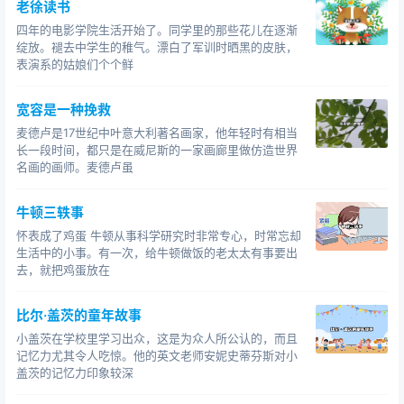
老徐读书
四年的电影学院生活开始了。同学里的那些花儿在逐渐
绽放。褪去中学生的稚气。漂白了军训时晒黑的皮肤，
表演系的姑娘们个个鲜
宽容是一种挽救
麦德卢是17世纪中叶意大利著名画家，他年轻时有相当
长一段时间，都只是在威尼斯的一家画廊里做仿造世界
名画的画师。麦德卢虽
牛顿三轶事
怀表成了鸡蛋 牛顿从事科学研究时非常专心，时常忘却
生活中的小事。有一次，给牛顿做饭的老太太有事要出
去，就把鸡蛋放在
比尔·盖茨的童年故事
小盖茨在学校里学习出众，这是为众人所公认的，而且
记忆力尤其令人吃惊。他的英文老师安妮史蒂芬斯对小
盖茨的记忆力印象较深