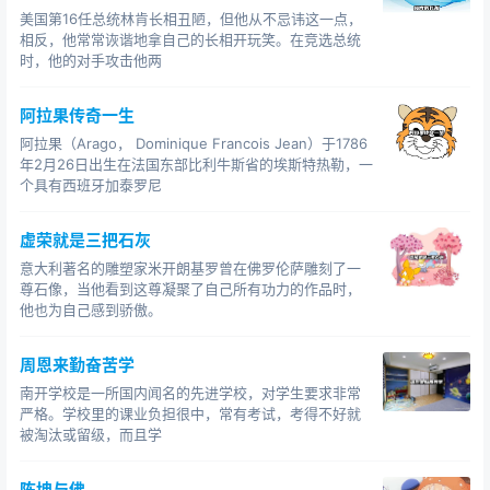
美国第16任总统林肯长相丑陋，但他从不忌讳这一点，
相反，他常常诙谐地拿自己的长相开玩笑。在竞选总统
时，他的对手攻击他两
阿拉果传奇一生
阿拉果（Arago， Dominique Francois Jean）于1786
年2月26日出生在法国东部比利牛斯省的埃斯特热勒，一
个具有西班牙加泰罗尼
虚荣就是三把石灰
意大利著名的雕塑家米开朗基罗曾在佛罗伦萨雕刻了一
尊石像，当他看到这尊凝聚了自己所有功力的作品时，
他也为自己感到骄傲。
周恩来勤奋苦学
南开学校是一所国内闻名的先进学校，对学生要求非常
严格。学校里的课业负担很中，常有考试，考得不好就
被淘汰或留级，而且学
陈坤与佛