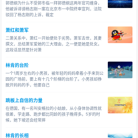
郭德纲为什么不受郭冬临一拜郭德纲这两年官司缠身，
他被诉诽谤杨志刚一案在北京市一中院终审宣判，法院
驳回了杨志刚的上诉，裁定
萧红和萧军
二萧关系中，萧红一开始便处于劣势。萧军去世，其妻
撰文，总结萧军爱她的三大理由，之一便是她是处女。
这段话显然是针对萧
林肯的台阶
一个1周岁左右的小男孩，被年轻的妈妈牵着小手来到公
园的广场前，要上有十几个阶梯的台阶了。小男孩却挣
脱开妈妈的手，他要自己
跳板上自信的力量
在德国，有一名叫安格拉的小姑娘，从小身体协调性就
很差，学走路、跑步都比同龄的孩子晚得多。5岁的时
候，她下坡还会经常摔
林肯的长相