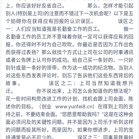
上，你应该好好反省自己。 那么，怎样才能引起
别人(特别是上司)的注意而不错过下一次机会呢？以下是五
个妨碍你在获得应有回报的认识误区。 误区之
一：人们应当知道我是名勤奋工作的员工。 做一
名勤奋工作的员工并不意味着你就一定可以获得应有的回
报，你还得时不时为自己吹吹。你最近是否因为工作出色
而获得过表扬？那么就找个方式让上司在公司的时事通讯
或者公告牌上认可你的成功。给自己买一条好的、一只好
别针或是一条好的领带，作为这一成功的纪念物。当别人
对这些东西发表评论时，别忘了告诉他们这些东西背后的
故事。 误区之二：上司当然知道我想升
迁。 你不说出来，上司怎么会知道你的想法呢？
花一些时间构思改进工作的计划，找机会跟上司会面，陈
述你的目标。（创业 www.yunfei8.cn）在得到上司的支
持之前，不要结束会面。“您愿意帮助我吗？”这是在这种会
面必须问及的关键性问题。并不是因为上司乐于听到这样
的问题而投其所好，而是因为，如果你想进步，上司的支
持通常是必不可少的。 误区之三：同事是我最好