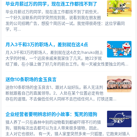
毕业月薪过万的同学，现在连工作都找不到了
毕业月薪过万的同学，现在连工作都找不到了前些天，
一个好久没联系的同学突然找到我，说看到我在朋友圈
发的公司招聘广告，想投个简历试一试。我觉得很奇怪：这位学霸同
学，可...
月入3千和3万的职场人，差别就在这4点
月入3千和3万的职场人，差别就在这4点文/haruko刚上
大学的时候，一个远房亲戚来我家住了几天。她22岁就
结了婚，在小镇上做了好几年的前台工作。有一天被女性要独立的鸡...
送你10条职场的金玉良言
送你10条职场的金玉良言1、跟对人站好队。新人无法判
断就跟着自己的直属领导。2、人处在某个位置必定有他
存在的道理。不去偏低任何人同样不去巴结任何人，打铁还需...
企业经营者要明辨忠奸的小故事：冤死的猎狗
猎人养了一只在森林中别的动物看到都被吓得不行的猎
狗，猎狗每次出去都可以为主人带来很多猎物，因此，
主人对它也很好。 有一天，猎人家里突然多来一只狐狸，它跑来对猎人