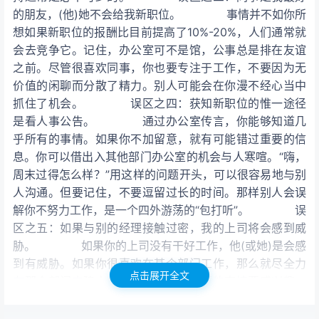
的朋友，(他)她不会给我新职位。 事情并不如你所
想如果新职位的报酬比目前提高了10%-20%，人们通常就
会去竞争它。记住，办公室可不是馆，公事总是排在友谊
之前。尽管很喜欢同事，你也要专注于工作，不要因为无
价值的闲聊而分散了精力。别人可能会在你漫不经心当中
抓住了机会。 误区之四：获知新职位的惟一途径
是看人事公告。 通过办公室传言，你能够知道几
乎所有的事情。如果你不加留意，就有可能错过重要的信
息。你可以借出入其他部门办公室的机会与人寒喧。“嗨，
周末过得怎么样？”用这样的问题开头，可以很容易地与别
人沟通。但要记住，不要逗留过长的时间。那样别人会误
解你不努力工作，是一个四外游荡的“包打听”。 误
区之五：如果与别的经理接触过密，我的上司将会感到威
胁。 如果你的上司没有干好工作，他(或她)是会感
到有威胁。如果你很喜欢在某个部门工作，那么就尽全力
点击展开全文
在那个部门内建立关系。对于正在进行的事情要感兴趣，
让人们知道你愿意学习更多的东西。在那个部门需要帮助
时尽量帮忙前提是不要干扰你自己的工作，否则你的上司