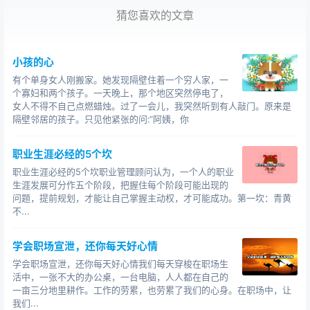
感到的就不是威胁而是愤怒了。如果你这样做，当那个部
猜您喜欢的文章
门有新职位时，人们自然就会想到你。 职场中的
行动底线是要做一个参与者而不是旁观者。为了你自己的
小孩的心
职场利益，不要只是观望着别人进步，应当马上采取积极
有个单身女人刚搬家。她发现隔壁住着一个穷人家，一
行动。
个寡妇和两个孩子。一天晚上，那个地区突然停电了，
女人不得不自己点燃蜡烛。过了一会儿，我突然听到有人敲门。原来是
隔壁邻居的孩子。只见他紧张的问:“阿姨，你
职业生涯必经的5个坎
职业生涯必经的5个坎职业管理顾问认为，一个人的职业
生涯发展可分作五个阶段，把握住每个阶段可能出现的
问题，提前规划，才能让自己掌握主动权，才可能成功。第一坎：青黄
不...
学会职场宣泄，还你每天好心情
学会职场宣泄，还你每天好心情我们每天穿梭在职场生
活中，一张不大的办公桌，一台电脑，人人都在自己的
一亩三分地里耕作。工作的劳累，也劳累了我们的心身。在职场中，让
我们...