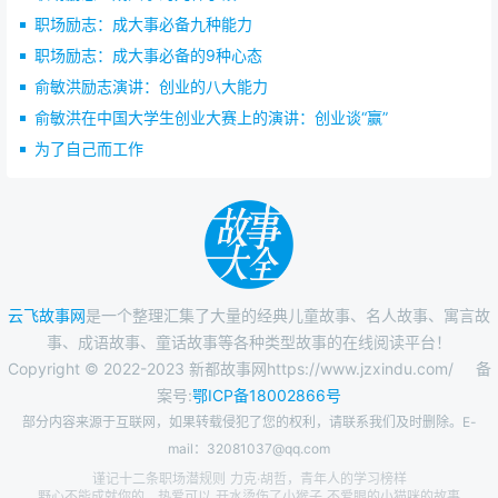
职场励志：成大事必备九种能力
职场励志：成大事必备的9种心态
俞敏洪励志演讲：创业的八大能力
俞敏洪在中国大学生创业大赛上的演讲：创业谈“赢”
为了自己而工作
云飞故事网
是一个整理汇集了大量的经典儿童故事、名人故事、寓言故
事、成语故事、童话故事等各种类型故事的在线阅读平台！
Copyright © 2022-2023 新都故事网https://www.jzxindu.com/
备
案号:
鄂ICP备18002866号
部分内容来源于互联网，如果转载侵犯了您的权利，请联系我们及时删除。E-
mail：32081037@qq.com
谨记十二条职场潜规则
力克·胡哲，青年人的学习榜样
野心不能成就你的，热爱可以
开水烫伤了小猴子
不爱眼的小猫咪的故事