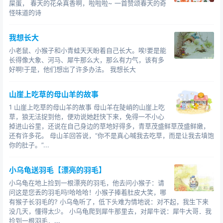
屎蛋， 春天的花朵真香啊，啦啦啦~ 一首赞颂春天的奇
怪味道的诗
我想长大
小老鼠、小猴子和小青蛙天天盼着自己长大。唉!要是能
长得像大象、河马、犀牛那么大，那么有力气，该有多
好啊!于是，他们想出了许多办法。 我想长大
山崖上吃草的母山羊的故事
1 山崖上吃草的母山羊的故事 母山羊在陡峭的山崖上吃
草，狼无法捉到他，便劝说她赶快下来，免得一不小心
掉进山谷里，还说在自己身边的草地好得多，青草茂盛鲜草茂盛鲜嫩，
还有许多花。 母山羊回答说，“你不是真心喊我去吃草，而是让我去填饱
你的肚子。”...
小乌龟送羽毛【漂亮的羽毛】
小乌龟在地上捡到一根漂亮的羽毛，他去问小猴子：请
问这是您丢的羽毛吗!哈哈哈！小猴子捧着肚皮大笑，哪
有猴子长羽毛的? 小乌龟听了，低下头难为情地说：对不起，我生下来
没几天，懂得太少。 小乌龟爬到犀牛那里去，对犀牛说：犀牛大哥．我
捡到一根羽毛．...