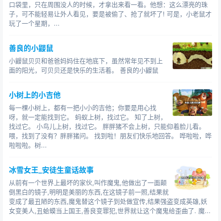
口袋里，只在周围没人的时候，才拿出来看一看。他想：这么漂亮的珠
子，可不能轻易让外人看见，要是被偷了、抢了就坏了! 可是，小老鼠才
玩了一个星期，...
善良的小鼹鼠
小鼹鼠贝贝和爸爸妈妈住在地底下，虽然常年见不到上
面的阳光，可贝贝还是快乐的生活着。 善良的小鼹鼠
小树上的小吉他
每一棵小树上，都有一把小小的吉他；你要是用心找
呀，就一定能找到它。 蚂蚁上树，找过它。 知了上树，
找过它。 小鸟儿上树，找过它。 胖胖猪不会上树，只能仰着脸儿看。
喂，找到了没有？胖胖猪问。 找到啦！朋友们快乐地回答。 哗啦啦，哗
啦啦啦。树...
冰雪女王_安徒生童话故事
从前有一个世界上最坏的家伙,叫作魔鬼,他做出了一面颠
倒黑白的镜子,明明是美丽的东西,在这镜子前一照,结果就
变成了最丑陋的东西,魔鬼替这个镜子到处做宣传,结果强盗变成英雄,妖
女变美人,丑蛤蟆当上国王,善良变罪犯,世界就让这个魔鬼给歪曲了. 魔...