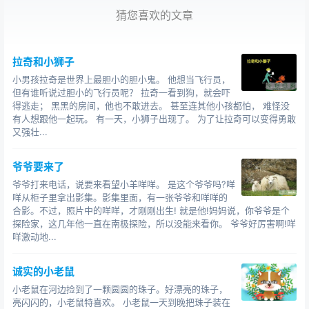
猜您喜欢的文章
拉奇和小狮子
小男孩拉奇是世界上最胆小的胆小鬼。 他想当飞行员，
但有谁听说过胆小的飞行员呢？ 拉奇一看到狗，就会吓
得逃走； 黑黑的房间，他也不敢进去。 甚至连其他小孩都怕， 难怪没
有人想跟他一起玩。 有一天，小狮子出现了。 为了让拉奇可以变得勇敢
又强壮...
小兔坐在小河马的背上，很快到了河对岸。它高兴地说：
“谢谢你，小河马，你的本领真大。”小河马很奇怪：“我的
爷爷要来了
本领真的很大吗？”“当然啦！”小兔说。
爷爷打来电话，说要来看望小羊咩咩。 是这个爷爷吗?咩
咩从柜子里拿出影集。影集里面，有一张爷爷和咩咩的
没过几天，小河马在河边建起了一个“河马摆渡站”。
合影。不过，照片中的咩咩，才刚刚出生! 就是他!妈妈说，你爷爷是个
探险家，这几年他一直在南极探险，所以没能来看你。 爷爷好厉害啊!咩
小河马的本领
咩激动地...
诚实的小老鼠
小老鼠在河边捡到了一颗圆圆的珠子。好漂亮的珠子，
亮闪闪的，小老鼠特喜欢。 小老鼠一天到晚把珠子装在