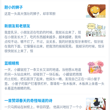
胆小的狮子
这是一头高大强壮的狮子，却非常胆
新朋友和老朋友
我是乳牙，小朋友还在吃奶的时候，我就长出来了，现
在小朋友长大了，吃的东西越来越多，越来越硬，我有
点咬不动，嚼不烂了。不过，没关系，我的好朋友恒牙来帮忙。恒牙就
在我的下面，它慢慢长出来，把我顶的摇摇晃晃。 我掉牙的时候，恒牙
很快就长上来了，恒
蓝眼睛熊
一天，小鼹鼠挖了一条又长又深的地道。当他想从地道
的另一头钻出来时，却碰到了一块石板。 小鼹鼠把周围
的土挖松，把石扳顶了起来，他探头一瞧，发现自己正在一间小屋子
里。 小屋子的窗户钉着铁栏杆，靠墙有一张木板床，木板床上坐着一头
长着蓝色眼睛的熊。
一首赞颂春天的奇怪味道的诗
一只乌鸦站在树杈上，举目四望。 他高兴地拉了一个小