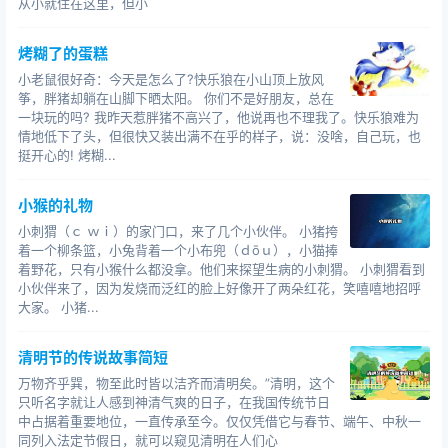
从小就住在这里，但小
烤糊了的蛋糕
小老鼠很好奇：今天是怎么了?快乐狼在小山顶上放风
筝，胖猪却躺在山脚下晒太阳。 你们不是好朋友，总在
一块玩的吗? 我昨天惹胖猪不高兴了，他说再也不理我了。快乐狼难为
情地低下了头，但很快又装出满不在乎的样子，说：没啥，自己玩，也
挺开心的! 烤糊...
小猴的礼物
小刺猬（ｃ ｗｉ）的家门口，来了几个小伙伴。 小猪挎
着一个柳条篮，小兔背着一个小布兜（ｄōｕ），小猫捧
着野花，只有小猴什么都没拿。他们来探望生病的小刺猬。 小刺猬看到
小伙伴来了，因为发烧而泛红的脸上好像开了两朵红花，笑嘻嘻地招呼
大家。 小猪...
清明节的传说故事简短
万物齐乎巽，物至此时皆以洁齐而清明矣。”清明，这个
只听名字就让人感到神清气爽的日子，在我国传统节日
中占据着重要地位，一直传承至今。仅仅凭借它与春节、端午、中秋一
同列入法定节假日，就可以窥见清明在人们心