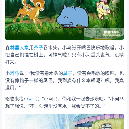
森
林里
大象
用
鼻子
卷木头，小鸟张开嘴巴快乐地歌唱，小
把自己倒挂在树上，可神气啦！只有小河
垂头丧气、没精
打采。
小
河马
说：“我没有卷木头的
鼻子
，没有会唱歌的嘴吧，也
没有像钩子一样的尾巴，我到底有什么本领呢？哎，我真
没用。”
骆驼来找小
河马
：“小河马，你和我一起去沙漠吧。”小河马
想了想说：“不，沙漠里没有水，我会受不了的。”