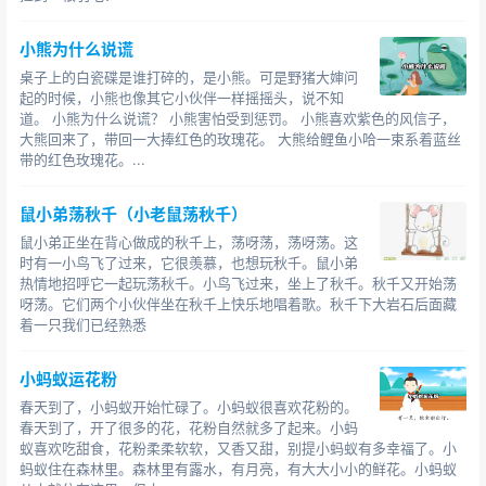
小熊为什么说谎
桌子上的白瓷碟是谁打碎的，是小熊。可是野猪大婶问
起的时候，小熊也像其它小伙伴一样摇摇头，说不知
道。 小熊为什么说谎？ 小熊害怕受到惩罚。 小熊喜欢紫色的风信子，
大熊回来了，带回一大捧红色的玫瑰花。 大熊给鲤鱼小哈一束系着蓝丝
带的红色玫瑰花。...
鼠小弟荡秋千（小老鼠荡秋千）
鼠小弟正坐在背心做成的秋千上，荡呀荡，荡呀荡。这
时有一小鸟飞了过来，它很羡慕，也想玩秋千。鼠小弟
热情地招呼它一起玩荡秋千。小鸟飞过来，坐上了秋千。秋千又开始荡
呀荡。它们两个小伙伴坐在秋千上快乐地唱着歌。秋千下大岩石后面藏
着一只我们已经熟悉
小蚂蚁运花粉
春天到了，小蚂蚁开始忙碌了。小蚂蚁很喜欢花粉的。
春天到了，开了很多的花，花粉自然就多了起来。小蚂
蚁喜欢吃甜食，花粉柔柔软软，又香又甜，别提小蚂蚁有多幸福了。小
蚂蚁住在森林里。森林里有露水，有月亮，有大大小小的鲜花。小蚂蚁