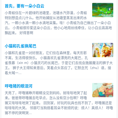
首先，要有一朵小白云
小青蛙住在一片碧绿的池塘里，池塘水汽弥漫，小青蛙
特别想造点儿什么。他开始捕捉从池塘里蒸发出来的水
汽，一颗小水滴一颗小水滴地采集。哇！小青蛙为自己做出了一朵小白
云。 小青蛙很珍爱这朵小白云，他小心地用丝线牵住，让小白云高高地
飘起来。 好得意啊
小猫和孔雀换尾巴
小猫和孔雀是一对好朋友，它们住在森林里，每天形影
不离，生活得很快乐。 小猫喜欢孔雀漂亮的大尾巴，孔
雀羡慕（xin m）小猫灵巧的长尾巴，于是它们去找会施展魔法的狮子大
王。 狮子大王得知来意后，笑着点头答应了。它默念咒（zhu）语，接
着大喊一...
呼噜猪的眼泪河
天亮了，呼噜猪睁开眼睛没见到妈妈，就哇哇地哭了起
来。爸爸带呼噜猪去吃早点，怎么没有豆沙包啊？呼噜
猪又哇哇哇地哭了起来。 回到家，好玩的玩具也找不到了，呼噜猪还是
哇哇哇的大哭。 邻居叮当狗捂着耳朵不耐烦的说：烦人！真烦人！ 呼噜
猪不停的哭啊哭...