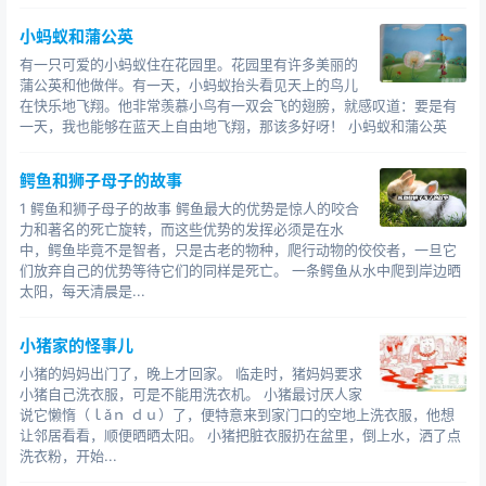
小蚂蚁和蒲公英
有一只可爱的小蚂蚁住在花园里。花园里有许多美丽的
蒲公英和他做伴。有一天，小蚂蚁抬头看见天上的鸟儿
在快乐地飞翔。他非常羡慕小鸟有一双会飞的翅膀，就感叹道：要是有
一天，我也能够在蓝天上自由地飞翔，那该多好呀！ 小蚂蚁和蒲公英
鳄鱼和狮子母子的故事
1 鳄鱼和狮子母子的故事 鳄鱼最大的优势是惊人的咬合
力和著名的死亡旋转，而这些优势的发挥必须是在水
中，鳄鱼毕竟不是智者，只是古老的物种，爬行动物的佼佼者，一旦它
们放弃自己的优势等待它们的同样是死亡。 一条鳄鱼从水中爬到岸边晒
太阳，每天清晨是...
小猪家的怪事儿
小猪的妈妈出门了，晚上才回家。 临走时，猪妈妈要求
小猪自己洗衣服，可是不能用洗衣机。 小猪最讨厌人家
说它懒惰（ｌǎｎ ｄｕ）了，便特意来到家门口的空地上洗衣服，他想
让邻居看看，顺便晒晒太阳。 小猪把脏衣服扔在盆里，倒上水，洒了点
洗衣粉，开始...