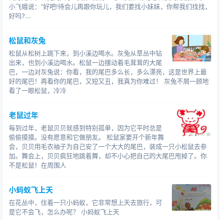
小飞蛾说：“好吧!待会儿再跟你玩儿，我们要找小妹妹，你帮我们找找，
好吗?...
松鼠和灰兔
松鼠从松树上跳下来，到小溪边喝水。灰兔从草丛中钻
出来，也到小溪边喝水。松鼠一边摆动着毛茸茸的大尾
巴，一边对灰兔说：你看，我的尾巴多么长，多么漂亮，这是世界上最
好的尾巴！再看你的尾巴，又短又丑，我真为你难过！ 灰兔不屑一顾地
看了一眼松鼠，冷冷
老鼠过年
每到过年，老鼠贝贝就感到特别孤单，因为它平时总是
偷偷摸摸。没有愿意和它做朋友。 松鼠家要开个新年舞
会，贝贝用毛衣袖子为自己安了一个大大的尾巴，装成一只小松鼠去参
加。舞会上，贝贝疯狂地跳着舞，却不小心把自己的大尾巴甩掉了。你
不是松鼠！在周围人
小蚂蚁飞上天
在花丛中，住着一只小蚂蚁，它非常想上天去旅行，可
是它不会飞，怎么办呢？ 小蚂蚁飞上天