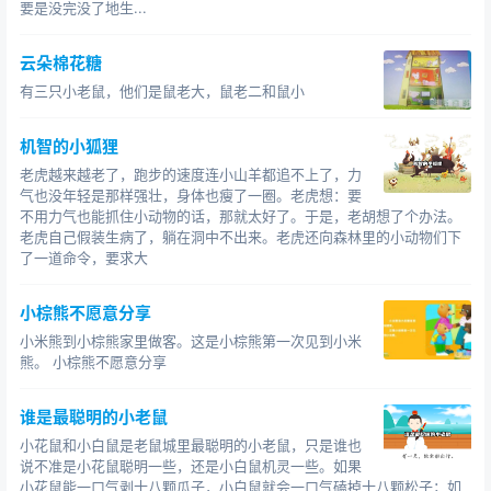
要是没完没了地生...
云朵棉花糖
有三只小老鼠，他们是鼠老大，鼠老二和鼠小
机智的小狐狸
老虎越来越老了，跑步的速度连小山羊都追不上了，力
气也没年轻是那样强壮，身体也瘦了一圈。老虎想：要
不用力气也能抓住小动物的话，那就太好了。于是，老胡想了个办法。
老虎自己假装生病了，躺在洞中不出来。老虎还向森林里的小动物们下
了一道命令，要求大
小棕熊不愿意分享
小米熊到小棕熊家里做客。这是小棕熊第一次见到小米
熊。 小棕熊不愿意分享
谁是最聪明的小老鼠
小花鼠和小白鼠是老鼠城里最聪明的小老鼠，只是谁也
说不准是小花鼠聪明一些，还是小白鼠机灵一些。如果
小花鼠能一口气剥十八颗瓜子，小白鼠就会一口气磕掉十八颗松子；如