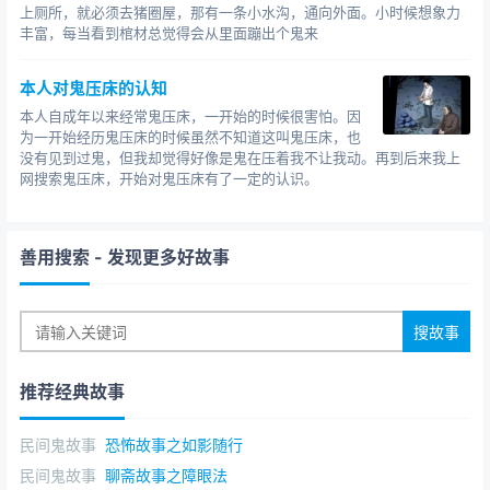
2.“东方之星”沉船与走蛟
上厕所，就必须去猪圈屋，那有一条小水沟，通向外面。小时候想象力
丰富，每当看到棺材总觉得会从里面蹦出个鬼来
2015年6月1日21时30分，东方之星客轮在从
驶往重庆
途中突遇罕见的强对流天气带来的强风暴雨袭击导致的特
本人对鬼压床的认知
别重大灾难性事件，在长江中游湖北监利水域沉没。沉船
本人自成年以来经常鬼压床，一开始的时候很害怕。因
共造成442人死亡。
为一开始经历鬼压床的时候虽然不知道这叫鬼压床，也
没有见到过鬼，但我却觉得好像是鬼在压着我不让我动。再到后来我上
“东方之星”事件也有人认为与“走蛟”有关：一艘巨型客
网搜索鬼压床，开始对鬼压床有了一定的认识。
轮在短短两分钟之内倾覆，实在令人费解。此外，当时所
遇见的大雨、雷电、狂风等气象现象，也符合传闻中发生
善用搜索
- 发现更多好故事
走蛟现象时所描述的场景。特别是昨晚央视放了一段一艘
货船上监控所拍的图像，当时长江水面大雨如注、电闪雷
鸣，画面十分
怪异。
更灵异的是，在沉船事件发生的前些日子，长江流域
附近城市的市民在夜晚惊讶发现了金色大鸟在天空中飞
推荐经典故事
翔。
外滩的很多市民亲眼所见，甚至拍摄以下照片：
民间鬼故事
恐怖故事之如影随行
那么，金色大鸟又与长江沉船有什么联系呢?据人说，
民间鬼故事
聊斋故事之障眼法
这金色大鸟正是传说中的“大鹏金翅鸟”，又叫做“迦楼罗