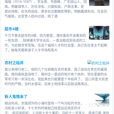
海瑞（1514-1587），字汝贤，号刚峰，广东琼山人，回
雨下过之后就河里就开始涨洪水，连河两边的农田都淹的
族。明嘉靖举人，历任淳安、兴国知县，户部主事、吏
差不多了，一眼望去就是洪水泛滥，我外婆的村庄地势比
部右侍郎、应天府巡抚、南京右佥都御史等职。明朝嘉靖年间，社会风
较低，以前是个塘类型差不多的，那几天水一涨基本上全
气腐败。达官贵人经州过县，除了酒
村比较低的房子都进水了。我外婆说透过窗户全家都看见
洪水中游着一条长角的龙，顺着洪水水往下游去，当时全
超市4楼
家都吓的不敢做声，据村里老人说，如果那时候喊起来，
千万不要去超市的4楼，因为那里，潜伏着你不该看到的
龙听到了摇下尾巴，就能把整个村给淹没。
一些东西.....陆晓珊大学毕业后，一直没能找到合适的工
作。为此她非常苦恼，在这个遍地人才的社会里，自己实在是太不起眼
了。她每天都奔波于人才市场和各大
1.走蛟化龙重庆遭遇
农村之枯井
我是重庆的,重庆人都知道南山上有个老龙洞,听我婆婆
说以前那里就发生过走蛟的事件,那时她还小就住在老龙洞
我父亲排行老二，他的几个兄弟都在农村老家，我三叔住在贾庄的最南
面。再向南就是田地了，离村庄一里远的地方有个枯井，现在里面的水
附近,走蛟那天刚好她和家人出门串亲戚去了,回来后才看到
常年只有一米深左右，说起来也只能算是个半枯井了。 这口井是大跃进
树啊,房子阿都倒塌了,而且地上有条明显的痕迹,一直延伸到
时代的产物，当时水很深，后来土地改革以后就没再用过。
好远,后来她们才听村里的人说下暴雨的时候从洞里钻了条
龙出来, 婆婆还说当时老龙洞附近还出现了很多的小坑,用
新人鬼情未了
石头扔进去,可以听见石头滚很长很长段时间....当时很不屑,
顺治年间，京城郊外的小浦村里有一个叫冯松的书生，
以为这只是老一辈人以讹传讹的龙门阵,但是 现在还是有点
冯松自小好读，十七岁的时候就已经是远近闻名的才
子。 俗话说的好，人没有十全十美的。冯松十一岁丧父，母亲只能 迷你