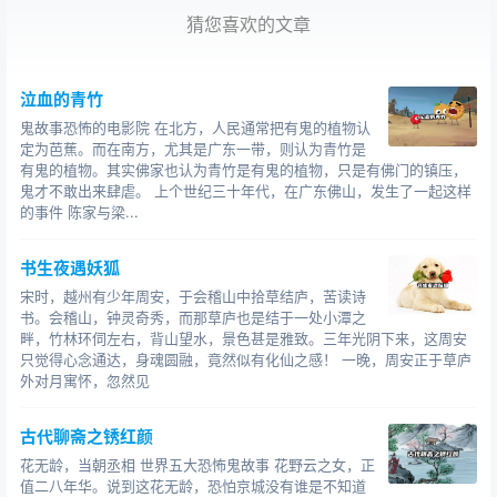
猜您喜欢的文章
“走蛟”通常都会伴随河道涨水甚至洪水，人们不希望给
自身带去灾难，所以会用一些方法作镇。比如很多地方在
修建桥梁的时候，都会在桥上雕上龙头，以此吓住“蛟”不能
泣血的青竹
从此通过。
鬼故事恐怖的电影院 在北方，人民通常把有鬼的植物认
定为芭蕉。而在南方，尤其是广东一带，则认为青竹是
还有的地方在桥下悬挂刀剑，传说如果“蛟”碰到刀剑就
有鬼的植物。其实佛家也认为青竹是有鬼的植物，只是有佛门的镇压，
会死去。
鬼才不敢出来肆虐。 上个世纪三十年代，在广东佛山，发生了一起这样
的事件 陈家与梁...
在走蛟过程中，蛟需要渡劫才能化龙，上天会降下雷
劫，只有最终渡过雷劫才能真正得道。也有些情况下，蛟
书生夜遇妖狐
到了东海才会渡雷劫。当然，一些有一定道行的蛇，在修
宋时，越州有少年周安，于会稽山中拾草结庐，苦读诗
行中也会渡劫，而且也是雷劫，如果看到被雷劈死的大
书。会稽山，钟灵奇秀，而那草庐也是结于一处小潭之
畔，竹林环伺左右，背山望水，景色甚是雅致。三年光阴下来，这周安
蛇，而且蛇眼变成两个空洞，那么这一条蛇就一定是渡劫
只觉得心念通达，身魂圆融，竟然似有化仙之感！ 一晚，周安正于草庐
而死。
外对月寓怀，忽然见
古代聊斋之锈红颜
花无龄，当朝丞相 世界五大恐怖鬼故事 花野云之女，正
值二八年华。说到这花无龄，恐怕京城没有谁是不知道