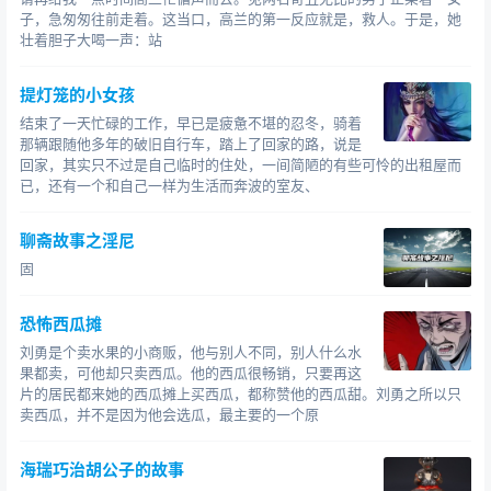
子，急匆匆往前走着。这当口，高兰的第一反应就是，救人。于是，她
壮着胆子大喝一声：站
提灯笼的小女孩
结束了一天忙碌的工作，早已是疲惫不堪的忍冬，骑着
那辆跟随他多年的破旧自行车，踏上了回家的路，说是
回家，其实只不过是自己临时的住处，一间简陋的有些可怜的出租屋而
已，还有一个和自己一样为生活而奔波的室友、
聊斋故事之淫尼
固
走蛟化龙
事件
恐怖西瓜摊
事实上，关于“走蛟”的见闻有很多，举两个例子：
刘勇是个卖水果的小商贩，他与别人不同，别人什么水
果都卖，可他却只卖西瓜。他的西瓜很畅销，只要再这
片的居民都来她的西瓜摊上买西瓜，都称赞他的西瓜甜。刘勇之所以只
1.走蛟化龙村民亲眼所见
卖西瓜，并不是因为他会选瓜，最主要的一个原
我老家是浙江
，我外婆小时候就看到过的。那是解放
海瑞巧治胡公子的故事
前夕的时候，一连几天一直下着大雨，我们是山区的，大