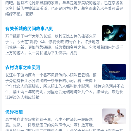
的吧。暂且不论她那显赫的家世，单单是她那美貌的容颜，已在京城各
大名门望族中被津津乐道，也正是因为这样，慕名而来的求亲着可谓是
络绎不绝。 花野...
有关长城的民间故事八则
万里蜿蜒于中华大地的长城，以其无比宏伟的雄姿久闻
于世。今天在"爱我中华、修我长城"的号召下，许多地方
已修缮一新，更加气势磅礴，成为我国名胜之首。它吸引着国内外成千
上万的游人，以一览长城为平生快事。凡到
农村诡事之幽灵河
长江中下游地区有一个名不见经传的小镇叫官云镇。镇
子旁边有长江水分流出的一条细长的小河，看上去像上
个年代女人的裹脚布，所以镇上的人都叫他小脚河。 相传这条河并不安
生，隔个两三年的光阴，河里总会无端地淹死几个人。按理说，靠近长
江岸边的人都应该精
诡异福袋
高兰独自走在寂寥的巷子里，心中不时涌起一股股寒
意。忽然，一阵歇斯底里的尖叫声传来：啊！放开我，
请再给我一点时间高兰忙循声而去。见两名奇丑无比的男子正架着一女