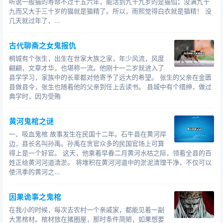
听说一般猫的寿命不过十五六年，能活到九十九岁的是猫仙；没满九十
九而又大于三十岁的猫就是猫精了。所以，雨熙觉得白衣就是猫精！ 没
正是因为“走蛟”会造成洪水泛滥，所以很多人认为，九
几天就过年了，...
八年特大洪水与“走蛟”有着神秘联系。以下是一位网友的评
论：
古代聊斋之女鬼报仇
桐城有个张生，出生在世家大族之家，年少风流，风度
我们这边不叫走蛟，叫龙翻身。我姨婆在世的时候给
翩翩，文章才华，也堪称一流。他刚十一二岁就进入了
我讲过，解放前有一年我们这里发很大很大的洪水，南明
县学学习，家族中的长辈都对他寄予了远大的希望。 张生的父亲在金匮
河都被淹翻了，那时我姨婆还年轻，家就住南明河附近，
县做县令，张生也随着他的父亲到任上去读书。 县城中有个缙绅，做过
典学时，因为受贿
那时候人都很穷，发大水了大家冒着雨就去河边上捡物品
回家用，我姨婆他们就看到河中央有条很大很大的蛇，黑
黄河鬼棺之谜
色的，头上有冠(不记得是冠还是角了)，而且是红色的冠，
我姨婆说那就是龙，发大水就是因为它作 的怪，它翻翻身
一、吸血鬼棺 故事发生在民国十二年。石牛县在黄河岸
边，县长名叫孙禹。孙禹在贪官众多的民国官场上可算
就会下大雨发大水。
得上是一个好官。 这天，他乘着早春二月黄河水枯之际，领着全县的百
姓正给黄河河道清淤。 将堆积在黄河河道中的淤泥清理干净，不仅可以
据说98那年那次百年不遇的水灾，在同一地点，又有
使汛季的黄河之...
人发现这东西。跟我姨婆说的一样，报纸上还报导过，不
过最后好像是为了某些原因更正说是木头，靠，谁家木头
因果诡事之鬼棺
一边黑亮，还顶着红角啊?
在我小的时候，每次去农村一个亲戚家，都能见着一副
大黑棺材。棺材放在猪圈屋，那时条件简陋，如果想要