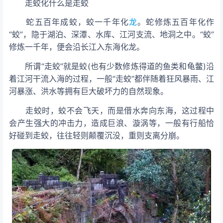
走蛟化
什么是走蛟
蛇五百年成蛟，蛟一千年化
龙
。蛇修炼五百年化作
“蛟”，隐于湖泊、深潭、水库、江河支流、地洞之中。“蛟”
修炼一千年，便会沿长江入东海化龙。
所谓“走蛟”就是蛟(也有少数修炼得道的鱼类和龟鳖)沿
着江河干流入海的过程，一般“走蛟”都伴随着狂风暴雨、江
河暴涨、洪水等拥有巨大破坏力的自然现象。
走蛟时，蛟不会飞天，而是借水奔向东海，这过程中
会产生强大的冲击力，造成巨浪、漩涡等，一般有行船恰
好碰到走蛟，往往轻则颠覆沉没，重则支离分崩。