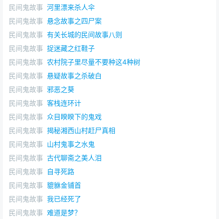
民间鬼故事
河里漂来杀人伞
鸟”。大鹏金翅鸟于千佛教法中镇伏天龙八部和龙类，它们
民间鬼故事
悬念故事之四尸案
都以龙和蛇为食，经典记载人类之初大地上布满了巨大的
妖龙和洪水，人类无法生存，如来佛祖就派这些大鹏金翅
民间鬼故事
有关长城的民间故事八则
鸟去啄走了妖龙。
民间鬼故事
捉迷藏之红鞋子
民间鬼故事
农村院子里尽量不要种这4种树
民间鬼故事
悬疑故事之杀破白
民间鬼故事
邪恶之葵
民间鬼故事
客栈连环计
民间鬼故事
众目睽睽下的鬼戏
民间鬼故事
揭秘湘西山村赶尸真相
民间鬼故事
山村鬼事之水鬼
民间鬼故事
古代聊斋之美人泪
民间鬼故事
自寻死路
民间鬼故事
貔貅金铺首
民间鬼故事
我已经死了
民间鬼故事
难道是梦？