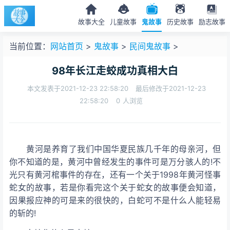
故事大全
儿童故事
鬼故事
历史故事
励志故事
当前位置：
网站首页
>
鬼故事
>
民间鬼故事
>
98年长江走蛟成功真相大白
本文发表于2021-12-23 22:58:20
最后修改于2021-12-23
22:58:20
0
人浏览
黄河是养育了我们中国华夏民族几千年的母亲河，但
你不知道的是，黄河中曾经发生的
事件可是万分骇人的!不
光只有黄河
棺事件的存在，还有一个关于1998年黄河怪事
蛇女的故事，若是你看完这个关于蛇女的故事便会知道，
因果报应神
的可是来的很快的，白蛇可不是什么人能轻易
的斩的!