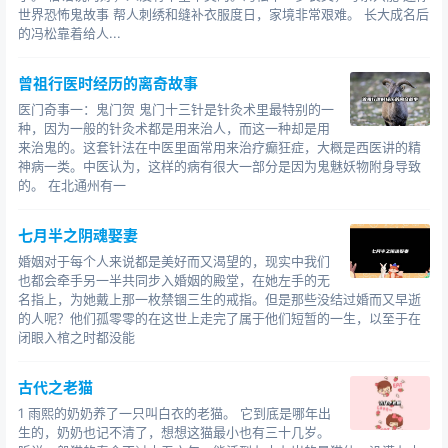
相信了~~
世界恐怖鬼故事 帮人刺绣和缝补衣服度日，家境非常艰难。 长大成名后
的冯松靠着给人...
曾祖行医时经历的离奇故事
医门奇事一：鬼门贺 鬼门十三针是针灸术里最特别的一
种，因为一般的针灸术都是用来治人，而这一种却是用
来治鬼的。这套针法在中医里面常用来治疗癫狂症，大概是西医讲的精
神病一类。中医认为，这样的病有很大一部分是因为鬼魅妖物附身导致
的。 在北通州有一
七月半之阴魂娶妻
婚姻对于每个人来说都是美好而又渴望的，现实中我们
走蛟化龙真实遭遇
也都会牵手另一半共同步入婚姻的殿堂，在她左手的无
名指上，为她戴上那一枚禁锢三生的戒指。但是那些没结过婚而又早逝
的人呢？他们孤零零的在这世上走完了属于他们短暂的一生，以至于在
1.98年长江走蛟化龙
闭眼入棺之时都没能
现在网上关于98年洪水走蛟事件的描述少之又少，显
古代之老猫
然有人刻意遮掩，但如果你现在在百度输入“走蛟”两个字，
1 雨熙的奶奶养了一只叫白衣的老猫。 它到底是哪年出
输入框的下拉联想菜单中还会出现“98年长江走蛟化龙”的
生的，奶奶也记不清了，想想这猫最小也有三十几岁。
搜索结果。