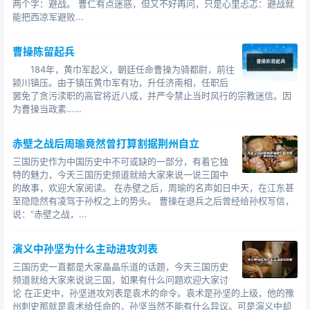
两个字：避战。 曹仁有点迷惑，但又不好再问，只是心里忐忑：避战就
能把西凉军避败...
曹操陈留起兵
184年，黄巾军起义，朝廷任命曹操为骑都尉，前往
颍川镇压。由于镇压黄巾军有功，升任济南相，任职后
罢免了贪污渎职的高官将近八成，并严令禁止当时风行的宗教迷信。因
为曹操当政素……
赤壁之战后周瑜竟然曾打算割据荆州自立
三国历史作为中国历史中不可或缺的一部分，有着它独
特的魅力，今天三国历史频道就给大家来说一说三国中
的故事，欢迎大家阅读。 在赤壁之后，周瑜的名声如日中天，在江东甚
至隐隐然有凌驾于孙权之上的势头。 曹操在退兵之后曾经给孙权写信，
说：“赤壁之战，...
演义中孙坚为什么主动进攻刘表
三国历史一直都是大家晶晶乐道的话题，今天三国历史
频道就给大家来说说三国，如果有什么问题欢迎大家讨
论 在正史中，孙坚进攻刘表是袁术的命令。袁术是孙坚的上级，他的豫
州刺史那就是袁术给任命的，孙坚当然不能有什么异议。可是演义中却