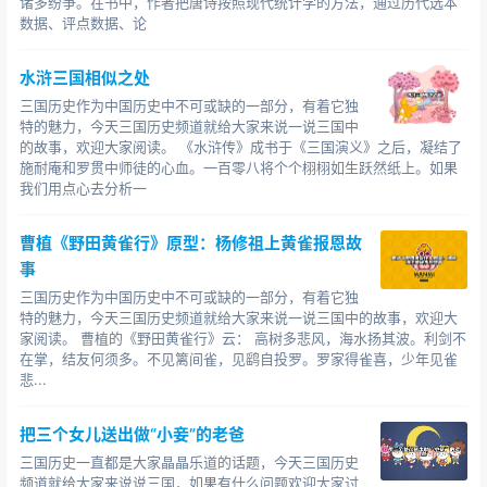
诸多纷争。在书中，作者把唐诗按照现代统计学的方法，通过历代选本
数据、评点数据、论
水浒三国相似之处
三国历史作为中国历史中不可或缺的一部分，有着它独
特的魅力，今天三国历史频道就给大家来说一说三国中
的故事，欢迎大家阅读。 《水浒传》成书于《三国演义》之后，凝结了
施耐庵和罗贯中师徒的心血。一百零八将个个栩栩如生跃然纸上。如果
我们用点心去分析一
曹植《野田黄雀行》原型：杨修祖上黄雀报恩故
事
三国历史作为中国历史中不可或缺的一部分，有着它独
特的魅力，今天三国历史频道就给大家来说一说三国中的故事，欢迎大
家阅读。 曹植的《野田黄雀行》云： 高树多悲风，海水扬其波。利剑不
在掌，结友何须多。不见篱间雀，见鹞自投罗。罗家得雀喜，少年见雀
悲...
把三个女儿送出做“小妾”的老爸
三国历史一直都是大家晶晶乐道的话题，今天三国历史
频道就给大家来说说三国，如果有什么问题欢迎大家讨