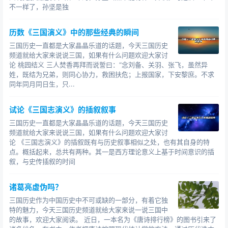
不一样了，孙坚是独
历数《三国演义》中的那些经典的瞬间
三国历史一直都是大家晶晶乐道的话题，今天三国历史
频道就给大家来说说三国，如果有什么问题欢迎大家讨
论 桃园结义 三人焚香再拜而说誓曰：“念刘备、关羽、张飞，虽然异
姓，既结为兄弟，则同心协力，救困扶危；上报国家，下安黎庶。不求
同年同月同日生，只...
试论《三国志演义》的插叙叙事
三国历史一直都是大家晶晶乐道的话题，今天三国历史
频道就给大家来说说三国，如果有什么问题欢迎大家讨
论 《三国志演义》的插叙既有与历史叙事相似之处，也有其自身的特
点。概括起来，总共有两种。其一是西方理论意义上基于时间意识的插
叙，与史传插叙的时间
诸葛亮虚伪吗？
三国历史作为中国历史中不可或缺的一部分，有着它独
特的魅力，今天三国历史频道就给大家来说一说三国中
的故事，欢迎大家阅读。 近日，一本名为《唐诗排行榜》的图书引来了