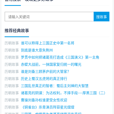
推荐经典故事
历朝故事
谁可以称得上三国正史中第一名将
历朝故事
到底是谁大意失荆州
历朝故事
罗贯中如何把诸葛亮打造成《三国演义》第一主角
历朝故事
赤壁大战前，一抹国家复归统一的曙光
历朝故事
谁是刘备三顾茅庐前的大管家？
历朝故事
历史上蜀汉五虎将的真正排行
历朝故事
三国乱世真正的智者：蜀后主刘禅的大智慧
历朝故事
诸葛亮的阴谋：为达权利，不择手段---厚黑三国（二）
历朝故事
曹操刘备孙权谁更受女性欢迎
历朝故事
《铜雀台》杀青演员阵容星光熠熠