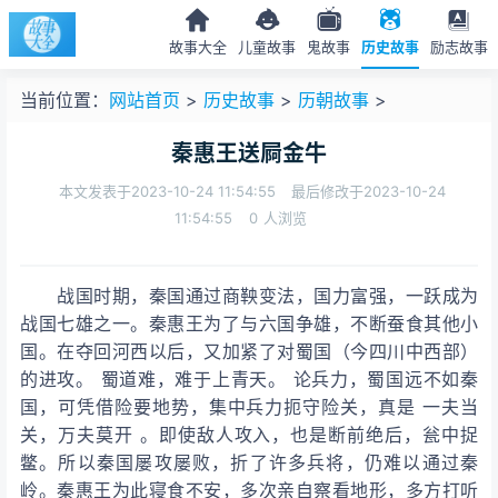
故事大全
儿童故事
鬼故事
历史故事
励志故事
当前位置：
网站首页
>
历史故事
>
历朝故事
>
秦惠王送屙金牛
本文发表于2023-10-24 11:54:55
最后修改于2023-10-24
11:54:55
0
人浏览
战国时期，秦国通过商鞅变法，国力富强，一跃成为
战国七雄之一。秦惠王为了与六国争雄，不断蚕食其他小
国。在夺回河西以后，又加紧了对蜀国（今四川中西部）
的进攻。 蜀道难，难于上青天。 论兵力，蜀国远不如秦
国，可凭借险要地势，集中兵力扼守险关，真是 一夫当
关，万夫莫开 。即使敌人攻入，也是断前绝后，瓮中捉
鳖。所以秦国屡攻屡败，折了许多兵将，仍难以通过秦
岭。秦惠王为此寝食不安，多次亲自察看地形，多方打听