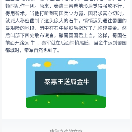
顿时乱作一团。原来，秦惠王察看地形后觉得强攻不行，
得用智术。当他打听到蜀国兵少力弱，国君求富心切时，
就派人秘密凿制了这头庞大的石牛，悄悄运到通往蜀国的
最艰险的地段，暗中在石牛屁股后撒放了几堆碎黄金。然
后叫部下四处散布谎言，骗蜀国国君上当。这样，蜀国在
前面开路运 牛 ，秦军就在后面悄悄尾随，当金牛运到蜀国
都城时，秦军自然也到了。
猜您喜欢的文章