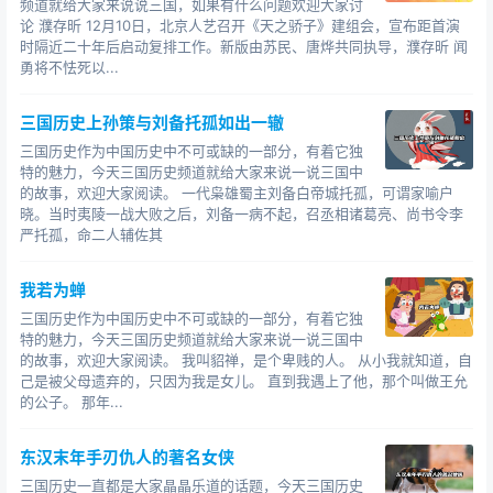
频道就给大家来说说三国，如果有什么问题欢迎大家讨
论 濮存昕 12月10日，北京人艺召开《天之骄子》建组会，宣布距首演
时隔近二十年后启动复排工作。新版由苏民、唐烨共同执导，濮存昕 闻
勇将不怯死以...
三国历史上孙策与刘备托孤如出一辙
三国历史作为中国历史中不可或缺的一部分，有着它独
特的魅力，今天三国历史频道就给大家来说一说三国中
的故事，欢迎大家阅读。 一代枭雄蜀主刘备白帝城托孤，可谓家喻户
晓。当时夷陵一战大败之后，刘备一病不起，召丞相诸葛亮、尚书令李
严托孤，命二人辅佐其
我若为蝉
三国历史作为中国历史中不可或缺的一部分，有着它独
特的魅力，今天三国历史频道就给大家来说一说三国中
的故事，欢迎大家阅读。 我叫貂禅，是个卑贱的人。 从小我就知道，自
己是被父母遗弃的，只因为我是女儿。 直到我遇上了他，那个叫做王允
的公子。 那年...
东汉末年手刃仇人的著名女侠
三国历史一直都是大家晶晶乐道的话题，今天三国历史