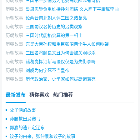
历朝故事
三国第一痴情男为老婆高烧降温有奇招
历朝故事
鲁肃忍辱负重维持孙刘团结 文人笔下平庸属歪曲
历朝故事
论两晋南北朝人评三国之诸葛亮
历朝故事
三国蜀汉名将历史的另类观察
历朝故事
三国时代能掐会算的第一相士
历朝故事
东吴大帝孙权和重臣张昭两个牛人如何吵架
历朝故事
三国名将颜良文丑为何会被关羽秒杀
历朝故事
诸葛亮挥泪斩马谡仅仅是为失街亭吗
历朝故事
刘虞为何宁死不当皇帝
历朝故事
历代政治家、史学家如何拔高诸葛亮
最新发布
猜你喜欢
热门推荐
父子俩的故事
孙膑教田忌赛马
郭嘉的遗计定辽东
饺子的由来，张仲景和饺子的故事