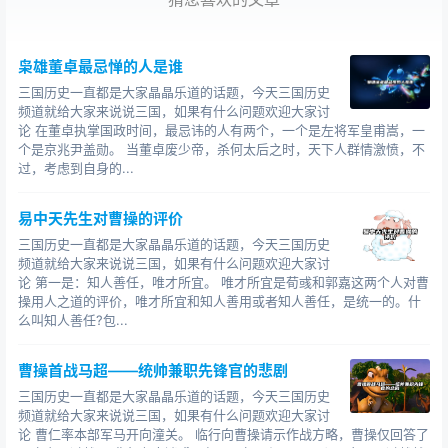
枭雄董卓最忌惮的人是谁
三国历史一直都是大家晶晶乐道的话题，今天三国历史
频道就给大家来说说三国，如果有什么问题欢迎大家讨
论 在董卓执掌国政时间，最忌讳的人有两个，一个是左将军皇甫嵩，一
个是京兆尹盖勋。 当董卓废少帝，杀何太后之时，天下人群情激愤，不
过，考虑到自身的...
易中天先生对曹操的评价
三国历史一直都是大家晶晶乐道的话题，今天三国历史
频道就给大家来说说三国，如果有什么问题欢迎大家讨
论 第一是：知人善任，唯才所宜。 唯才所宜是荀彧和郭嘉这两个人对曹
操用人之道的评价，唯才所宜和知人善用或者知人善任，是统一的。什
么叫知人善任?包...
曹操首战马超——统帅兼职先锋官的悲剧
三国历史一直都是大家晶晶乐道的话题，今天三国历史
频道就给大家来说说三国，如果有什么问题欢迎大家讨
论 曹仁率本部军马开向潼关。 临行向曹操请示作战方略，曹操仅回答了