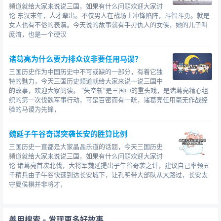
频道就给大家来说说三国，如果有什么问题欢迎大家讨
论 东汉末年，人才辈出。不仅男人在战场上冲锋陷阵，斗智斗勇。就是
女人也有不俗的表演。今天说的故事就有手刃仇人的女侠，她的儿子叫
庞淯，也是一个硬汉
诸葛亮为什么要力排众议非要任用马谡？
三国历史作为中国历史中不可或缺的一部分，有着它独
特的魅力，今天三国历史频道就给大家来说一说三国中
的故事，欢迎大家阅读。 “失空斩”是三国中的重头戏，是诸葛亮精心组
织的第一次伐魏军事行动，可是百密而有一疏，诸葛亮任用毫无作战经
验的马谡为先锋，
魏延子午谷奇谋突袭长安的胜算比例
三国历史一直都是大家晶晶乐道的话题，今天三国历史
频道就给大家来说说三国，如果有什么问题欢迎大家讨
论 诸葛亮首次北伐，大将军魏延提出子午谷奇袭之计，建议自己率领五
千精兵由子午谷快速到达长安城下，让孔明带大部队从大路过，长安太
守夏侯楙并非将才，
善用搜索
- 发现更多好故事