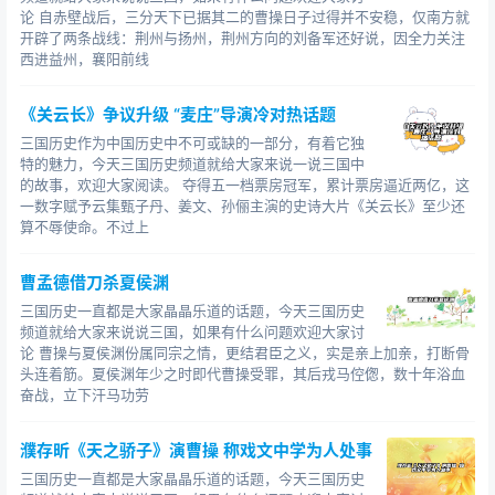
论 自赤壁战后，三分天下已据其二的曹操日子过得并不安稳，仅南方就
开辟了两条战线：荆州与扬州，荆州方向的刘备军还好说，因全力关注
西进益州，襄阳前线
《关云长》争议升级 “麦庄”导演冷对热话题
三国历史作为中国历史中不可或缺的一部分，有着它独
特的魅力，今天三国历史频道就给大家来说一说三国中
的故事，欢迎大家阅读。 夺得五一档票房冠军，累计票房逼近两亿，这
一数字赋予云集甄子丹、姜文、孙俪主演的史诗大片《关云长》至少还
算不辱使命。不过上
曹孟德借刀杀夏侯渊
三国历史一直都是大家晶晶乐道的话题，今天三国历史
频道就给大家来说说三国，如果有什么问题欢迎大家讨
论 曹操与夏侯渊份属同宗之情，更结君臣之义，实是亲上加亲，打断骨
头连着筋。夏侯渊年少之时即代曹操受罪，其后戎马倥偬，数十年浴血
奋战，立下汗马功劳
濮存昕《天之骄子》演曹操 称戏文中学为人处事
三国历史一直都是大家晶晶乐道的话题，今天三国历史