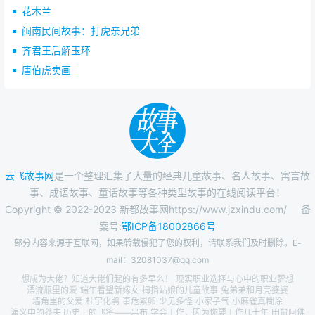
花木兰
闽南民间故事：打虎亲兄弟
齐君王后解玉环
唐伯虎卖画
云飞故事网
是一个整理汇集了大量的经典儿童故事、名人故事、寓言故
事、成语故事、童话故事等各种类型故事的在线阅读平台！
Copyright © 2022-2023 新都故事网https://www.jzxindu.com/
备
案号:
鄂ICP备18002866号
部分内容来源于互联网，如果转载侵犯了您的权利，请联系我们及时删除。E-
mail：32081037@qq.com
想成为大佬？知道大佬们起的有多早么！
现实职业选择与心中的职业梦想
漂流瓶里的爱
端午看望新嫁女
拇指姑娘的儿童故事
兔弟弟和月亮婆婆
墙角里的父爱
杜宇化鹃
事危累卵
少见多怪
小家子气
小麻雀真糊涂
演义中的莽夫 历史上的飞将——吕布
学会工作，因为你要工作几十年
田鼠阿佛