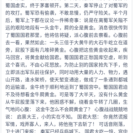
蜀国虚实，终于茅塞顿开。第二天，秦军停止了对蜀军的
的攻打。蜀军恐有偷袭，不敢怠慢，仍严守险关。半个月
后，蜀军上下都在议论一件稀奇事：说是在离蜀军关隘不
远的艰险地段有一头金牛，屙的全是黄金。消息很快传到
了蜀国国君那里，他将信将疑，派心腹前去察看。心腹前
去一看，果然如此：一头三倍于大黄牛的大石牛屹立在道
旁，屁股下面有几堆碎黄金。心腹把这些黄金收起来，疾
马回宫，将黄金献给国君。蜀国国君正愁国库空虚，听到
这个喜讯，不由心花怒放。为防止别的国家抢先下手，他
立即派出军队前往保护，同时动用大量的人力、物力，遇
山开路，逢水架桥，使天堑变通途，做成了一条通到都城
的运输道，金牛终于顺利地运到了蜀国宫中。蜀国国君迫
不及待想看金牛屙黄金。可是等了大半天，没有什么黄金
从牛屁股里落下来，他困惑不解，绕着金牛转了几圈，生
气地问心腹： 这金牛怎么不会屙黄金了？ 心腹战战兢兢地
说： 启禀大王，小的实在不知。 国君大怒： 你竟然谎报
军情，戏弄寡人，来人，将他拖下去斩了！ 可话音刚落，
卫士进门来报： 秦军已经兵临城下。 国君大吃一惊，宫中