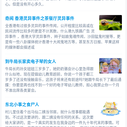
心。但是没有开心多久，
老人
鬼故事恐怖故事
？
奇闻 香港灵异事件之茶餐厅灵异事件
全香港有过很多灵异的事件传闻，公开程度比较高或在
民间流传比较多的更是不计其数，什么港九铁路广告 灵
异事件 ，香港大学灵异事件，辫子姑娘鬼魂传闻，沙田猛鬼村屋等，更
是有一些八卦媒体统计香港十大闹鬼地方等，甚至东方日报、苹果这样
的媒体都会描述或
到牛局长家卖电子琴的女人
牛局长的孙女妞妞三岁多了，她奶奶骆会计心里急得跟
什么似地，现在提倡幼儿教育超前，你说一个孩子都三
岁多了还没有接触音乐，这孩子将来还有前途吗?她跟牛局长下了最后通
牒：你要是再也找不到一个好的电子琴幼儿教师，担心我禁止你一个月
不准出席各类宴会。
东北小事之食尸人
村儿里住着个出马仙二姨当邻居，就什么怪事都能遇
到。不过这次要讲的，跟二姨没有任何的关系。这次要
给大家讲的，是一个真实的发生在我身边的一件九十年代末的事情。可