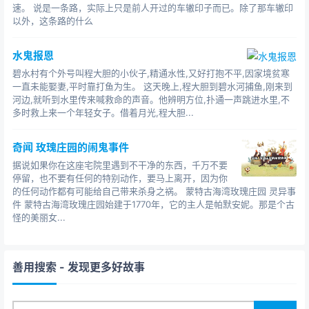
速。 说是一条路，实际上只是前人开过的车辙印子而已。除了那车辙印
以外，这条路的什么
水鬼报恩
碧水村有个外号叫程大胆的小伙子,精通水性,又好打抱不平,因家境贫寒
一直未能娶妻,平时靠打鱼为生。 这天晚上,程大胆到碧水河捕鱼,刚来到
河边,就听到水里传来喊救命的声音。他辨明方位,扑通一声跳进水里,不
多时救上来一个年轻女子。借着月光,程大胆...
奇闻 玫瑰庄园的闹鬼事件
据说如果你在这座宅院里遇到不干净的东西，千万不要
停留，也不要有任何的特别动作，要马上离开，因为你
的任何动作都有可能给自己带来杀身之祸。 蒙特古海湾玫瑰庄园 灵异事
件 蒙特古海湾玫瑰庄园始建于1770年，它的主人是帕默安妮。那是个古
怪的美丽女...
善用搜索
- 发现更多好故事