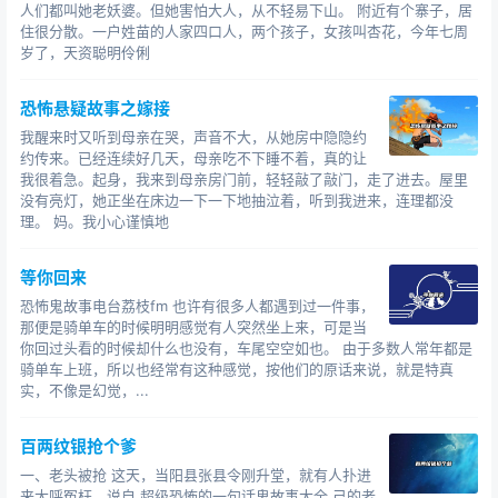
人们都叫她老妖婆。但她害怕大人，从不轻易下山。 附近有个寨子，居
看到这里我呼了口气，果然，昨晚上两人是偷偷跑出去约
住很分散。一户姓苗的人家四口人，两个孩子，女孩叫杏花，今年七周
会的，从笔记上面来看他们两人在一年前就开始深夜里约
岁了，天资聪明伶俐
会了，怎么两家人一点都没有发现？两人的保密工作做的
这么好？
恐怖悬疑故事之嫁接
很快我在笔记本上找到了答案，原来两人为了实施约会这
我醒来时又听到母亲在哭，声音不大，从她房中隐隐约
个计划，偷偷买了安眠药，在约会的那天晚上将安眠药放
约传来。已经连续好几天，母亲吃不下睡不着，真的让
我很着急。起身，我来到母亲房门前，轻轻敲了敲门，走了进去。屋里
在食物中让家人吃下去，所以半年家里人都没有发现这个
没有亮灯，她正坐在床边一下一下地抽泣着，听到我进来，连理都没
秘密。
理。 妈。我小心谨慎地
“安眠药，这法子…”
又翻了一会，英子在笔记上写着她已经把自己交给了川
等你回来
子，时间是在三个月前。
恐怖鬼故事电台荔枝fm 也许有很多人都遇到过一件事，
英子的父亲走进房间里，一脸哀伤的望着房间里的东西：
那便是骑单车的时候明明感觉有人突然坐上来，可是当
“英子还活着的时候从来都不让我们进她的房间，我都不记
你回过头看的时候却什么也没有，车尾空空如也。 由于多数人常年都是
得我是多久前进来过。”
骑单车上班，所以也经常有这种感觉，按他们的原话来说，就是特真
实，不像是幻觉，...
我没有说话，将笔记本放在了原位，这个秘密还是让他们
自己去发现吧。
百两纹银抢个爹
“大叔，情况我大概都已经了解了，人死不能复生还请节
哀，你找些人来帮忙，晚上我们把尸体接进屋里。”我轻声
一、老头被抢 这天，当阳县张县令刚升堂，就有人扑进
来大呼冤枉，说自 超级恐怖的一句话鬼故事大全 己的老