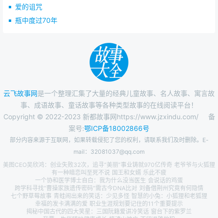
爱的诅咒
瓶中度过70年
云飞故事网
是一个整理汇集了大量的经典儿童故事、名人故事、寓言故
事、成语故事、童话故事等各种类型故事的在线阅读平台！
Copyright © 2022-2023 新都故事网https://www.jzxindu.com/
备
案号:
鄂ICP备18002866号
部分内容来源于互联网，如果转载侵犯了您的权利，请联系我们及时删除。E-
mail：32081037@qq.com
美图CEO吴欣鸿：创业失败32次，追寻“美丽”事业铸就970亿传奇
老爷爷与火狐狸
有一种暗恋叫至死不说
国王和女婿
乐此不疲
一个协和医学博士自白：我为什么没当医生
会说话的鸡蛋
跨学科寻找“曹操家族遗传密码”需古今DNA比对
刘备借荆州究竟有何隐情
七个野草莓故事
青蛙闹出来的笑话：少见多怪
智慧的小兔：小狐狸和老狐狸
幸福的发卡满满的爱
职业生涯规划要记住的11个重要提示
揭秘中国古代的四大笑星：三国阮籍爱讲冷笑话
窗台下的紫罗兰