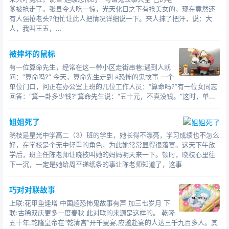
道。
爹被抢走了。张县令大吃一惊，光天化日之下有抢美女的，现在竟然还
“那害我女儿的凶手？”
有人强抢老头?他忙让此人把情况详细说一下。来人抹了把汗，说：大
“凶手我大概知道是什么了。”
人，我叫王五，...
“是谁害死了我女儿，我要替我女儿报仇！”英子父亲怒吼，
双眼通红。
被摔坏的鼠标
“报仇的事就交给我来吧，你处
有一位算命先生，经常在这一带小区走街串巷;遇到人就
民间故事
故事
问：“算命吗?” 今天，算命先生走到 a恐怖的鬼故事 一个
单位门口，问正在办公室上班的几位工作人员：“算命吗?”有一位女同志
理好英子的后事就可以。”
回答：“算一卦多少钱?”算命先生说：“五十元，不真没钱。”这时，单...
“因为凶手不是人。”在英子父亲的逼问下，我无奈的说出了
真相，后者一脸颓废的坐在了地上。
姐姐死了
“小哥，求你一定要给我女儿报仇，我女儿不能这样不明不
晓枝是星光中学高二（3）班的学生，她长得不漂亮，学习成绩也不怎么
白的就死了。”
好，在学校是个无中轻重的角色，为此她常常显得很落寞。这天下午放
“放心吧，我是地师，邪魅害人，我一定会抓住它，给死者
学后，班主任陈老师让晓枝叫她的妈妈明天来一下。顿时，晓枝心里往
一个公道。”我点头，话语坚定。
下一沉，一定是她给周平递纸条的事让陈老师知道了，这事
村里的土屋，两人的尸体搁在门板上，门板下面点了一盏
油灯，我在两人脸上分别盖了一张纸钱。
巧对对联故事
我走到木板前，望着两具尸体喃喃低语：“你们生前不能在
上联:花甲重逢增 中国超恐怖鬼故事有声 加三七岁月 下
一起，我能为你们做的就是给你们讨回公道，如果有来
联:古稀双庆更多一度春秋 此对联的来源是这样的。 乾隆
生，希望你们不要再遭遇今生种种磨难。”
五十年,乾隆皇帝在“乾清宫”开千叟宴,应邀赴宴的人达三千九百多人。其