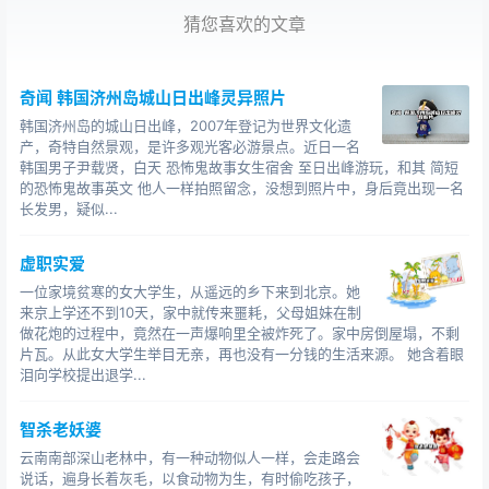
猜测。
猜您喜欢的文章
那东西肯定是被川子身上的气息引来的，这是一个悲剧，
如果昨晚上他们俩没有出来约会，或许就不会发生这样的
事。
奇闻 韩国济州岛城山日出峰灵异照片
那到底是什么东西害死了他们？
韩国济州岛的城山日出峰，2007年登记为世界文化遗
那个邪物现在又藏在了哪里？
产，奇特自然景观，是许多观光客必游景点。近日一名
韩国男子尹载贤，白天 恐怖鬼故事女生宿舍 至日出峰游玩，和其 简短
我去英子房间里看了看，整理的很整洁，看得出英子是一
的恐怖鬼故事英文 他人一样拍照留念，没想到照片中，身后竟出现一名
个很热爱生活的人。
长发男，疑似...
在枕头边有一个牛皮笔记本，我随手拿起来翻开了，写满
了日记，大概的看了一眼，都是一些英子生活的点点滴
虚职实爱
滴。扫了几眼我就没看了，正准备放回去的时候，我看到
一位家境贫寒的女大学生，从遥远的乡下来到北京。她
了一句话‘真好，今晚又是和川子约会的日子，好开心，希
来京上学还不到10天，家中就传来噩耗，父母姐妹在制
望
上就到晚上’。
做花炮的过程中，竟然在一声爆响里全被炸死了。家中房倒屋塌，不剩
我仔细翻看了起来，笔记本上面写满了英子
片瓦。从此女大学生举目无亲，再也没有一分钱的生活来源。 她含着眼
泪向学校提出退学...
和川子约会的时间，每个星期的双日子他们就会偷偷的约
会，昨晚上是星期四，英子的笔记也写到了昨晚上。
智杀老妖婆
‘今天是我的生日，晚上又可以和川子约会了，我要穿上嫁
衣嫁给他，今晚上我要做新娘子，我要和他私定终身，我
云南南部深山老林中，有一种动物似人一样，会走路会
说话，遍身长着灰毛，以食动物为生，有时偷吃孩子，
要追求我的幸福。’