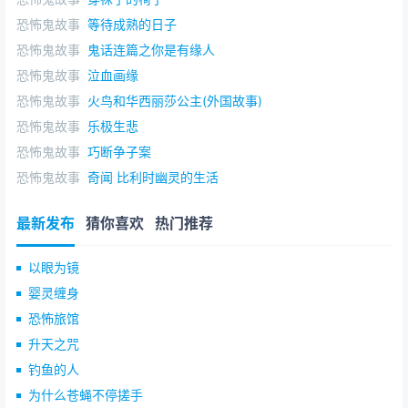
恐怖鬼故事
等待成熟的日子
恐怖鬼故事
鬼话连篇之你是有缘人
恐怖鬼故事
泣血画缘
恐怖鬼故事
火鸟和华西丽莎公主(外国故事)
恐怖鬼故事
乐极生悲
恐怖鬼故事
巧断争子案
恐怖鬼故事
奇闻 比利时幽灵的生活
最新发布
猜你喜欢
热门推荐
以眼为镜
婴灵缠身
恐怖旅馆
升天之咒
钓鱼的人
为什么苍蝇不停搓手