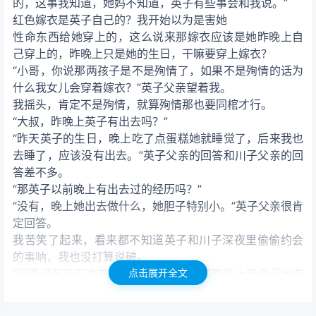
的，这事我知道，她妈不知道，英子有些事会和我说。”
红色嫁衣是英子自己的？我开始以为是害她
性命东西给她穿上的，这么说来那嫁衣应该是她昨晚上自
己穿上的，昨晚上只是她的生日，干嘛要穿上嫁衣？
“小哥，你说那两孩子是不是殉情了，如果不是殉情的话为
什么我女儿会穿着嫁衣？”英子父亲望着我。
我摇头，肯定不是殉情，就算殉情那也要同棺才行。
“大叔，昨晚上英子有出去吗？”
“昨天英子的生日，晚上吃了点蛋糕她就睡觉了，后来我也
去睡了，应该没有出去。”英子父亲的回答和川子父亲的回
答差不多。
“那英子以前晚上有出去过的经历吗？”
“没有，晚上她出去做什么，她胆子特别小。”英子父亲很肯
定回答。
我苦笑了起来，看来都不知道英子和川子深夜里偷偷约会
的事呐，我也没打算说破。
“家里没有不干净东西进来的痕迹，英子昨晚上是自己出去
点击展开全文
的，应该他们两人也和往常一样深夜里偷偷约会，然后就
遇到了那邪物，最后遇害了。”我在心中低语，大胆的进行