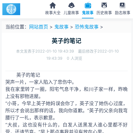
故事大全
儿童故事
鬼故事
历史故事
励志故事
当前位置：
网站首页
>
鬼故事
>
恐怖鬼故事
>
英子的笔记
本文发表于2022-01-10 19:43:39
最后修改于2022-01-10
19:43:39
0
人浏览
英子的笔记
哭声一片，一家人陷入了悲伤中。
我在家里转了一圈，阳宅气息干净，和川子家一样，昨晚
上没有邪物进屋。
“小哥，今早上英子她妈误会你了，英子没了她伤心过度，
所以才会说出那样的话，我向你道歉。”英子的父亲向我弯
腰行了一礼，表示歉意。
“大叔，这也没有什么的，白发人送黑发人谁心里都不好
受，还请节哀。”早上那点事我并没有放在心里。