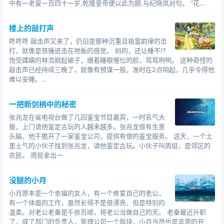
中有一老叟一百四十一岁,乾隆皇帝便以此为题,与纪晓岚对句。 “花...
两人的遭遇让我同情也让我感到无奈，严格的来讲两人的
死跟我脱不了干系。
楼上的敲打声
很大的可能性他们两人是昨晚上约会被那邪物害死的，之
所以把那邪物引来是因为川子身上的那股阴邪煞气，而川
咚咚咚 敲击声又来了，仍旧是那种沉重且极富韵律的击
打，就像是铁锤迸击在地板的感觉。 妈的，还让睡不!?
子身上的那股阴邪煞气却是掉进了清尸井中沾染上的，如
饱受蹂躏的林浩掀起被子，绷着睡眼惺忪的脸，骂骂咧咧。 这种奇怪的
果我昨天不去挖清尸井或许就
敲击声已经持续三晚了，就像有预谋一般，准时在2点响起，几乎令得他
没有这种事，如此说来这个祸害的根源还是那口清尸井。
难以安睡。...
“你们到底是被什么东西害死的，如果
暴走恐怖
第一季
一把断剑柄中的秘密
能够开口你们就告诉我，我替你们报
张兆龙在省电视台做了几回鉴宝节目嘉宾，一时名气大
短篇恐怖鬼故事洋娃娃
振，上门请他鉴定古玩的人越来越多。张兆龙很有生意
头脑，他干脆开了一家鉴宝公司，提供有偿的鉴宝服务。 这天，一个土
仇。”没有一点线索，要是那邪物藏起来了，我还真不知道
里土气的小伙子找到张兆龙，请他鉴定古玩。小伙子叫周挺，是郊区的
该去哪里找。
农民。 周挺拿出一
一阵冷风吹进了土屋里，盖在尸体脸上的纸钱被吹了下
来，望着尸体我脸色大变。
没腿的小月
两具尸体的眼睛又睁开了，瞪得老大…
小月原本是一个幸福的女人，有一个疼爱自己的老公，
我记得很清楚，将尸体从三道岗抬回来的时候我已经将他
有一个体面的工作，虽然长得不是很漂亮，但是特别的
们的眼睛合上了，现在怎么又是睁开的？
温柔。对老公老秦是千依百顺，将老公当做自己的天。 老秦最近升职
死不瞑目，他们是想告诉我什么吗
了，成了部门的负责人，管理公司一个版块，小月当然也是非常的开