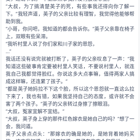
“大叔，为了搞清楚英子的死，有些事我还得向你了解一
下。”我轻声道，英子的父亲比较有理智，我觉得他能够帮
助到我。
“小哥，你问吧，我知道的都会告诉你。”英子父亲靠在椅子
上，双眼有些呆滞。
“我听村里人说了你们家和川子家的恩怨，
…”
我话还没有说完就被打断了，英子的父亲叹息了一声：“我
知道这些破事肯定要被村里人笑话，不要说村里人，就连
我自己我都觉得脸红。你说这多大点事嘛，值得两家人搞
成这样嘛，还连累了孩子。”
“都是英子她妈拉不下这个脸，所以这个恩怨就一直这么拉
下来了，我也有错，如果我坚持自己的态度，或许就不会
害了两个孩子。”英子的父亲转过身擦了擦眼泪。
“大叔，冤家宜解不宜结。”
“大叔，英子身上穿的那件红色嫁衣是她自己的吗？”想了一
会，我问道。
英子父亲点点头：“那嫁衣的确是她的，是她背着她妈买