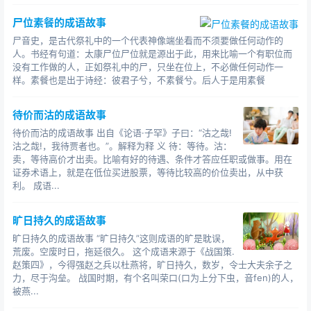
尸位素餐的成语故事
尸音史，是古代祭礼中的一个代表神像端坐看而不须要做任何动作的
人。书经有句道：太康尸位尸位就是源出于此，用来比喻一个有职位而
没有工作做的人，正如祭礼中的尸，只坐在位上，不必做任何动作一
样。素餐也是出于诗经：彼君子兮，不素餐兮。后人于是用素餐
待价而沽的成语故事
待价而沽的成语故事 出自《论语·子罕》子曰：“沽之哉!
沽之哉!，我待贾者也。”。解释为释 义 待：等待。沽：
卖，等待高价才出卖。比喻有好的待遇、条件才答应任职或做事。用在
证券术语上，就是在低位买进股票，等待比较高的价位卖出，从中获
利。 成语...
旷日持久的成语故事
旷日持久的成语故事 “旷日持久”这则成语的旷是耽误，
荒废。空废时日，拖延很久。 这个成语来源于《战国策.
赵策四》，今得强赵之兵以杜燕将，旷日持久，数岁，令士大夫余子之
力，尽于沟垒。 战国时期，有个名叫荣口(口为上分下虫，音fen)的人，
被燕...