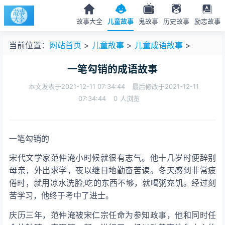
故事大全
儿童故事
鬼故事
历史故事
励志故事
当前位置：
网站首页
>
儿童故事
>
儿童成语故事
>
一笔勾销的成语故事
本文发表于2021-12-11 07:34:44
最后修改于2021-12-11
07:34:44
0
人浏览
一笔勾销的
宋代文学家范仲淹小时候就很有志气。他十几岁时便辞别
母亲，外出求学，夜以继日地勤奋苦读。冬天感到非常疲
倦时，就用凉水洗脸;吃的东西不够，就喝粥充饥。经过刻
苦学习，他终于考中了进士。
庆历三年，范仲淹被宋仁宗任命为参知政事，他和同时任