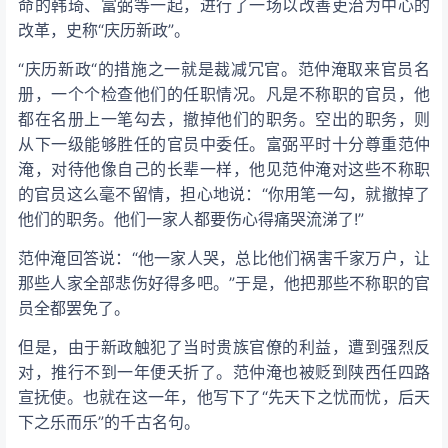
命的韩琦、富弼等一起，进行了一场以改善吏治为中心的
改革，史称“庆历新政”。
“庆历新政“的措施之一就是裁减冗官。范仲淹取来官员名
册，一个个检查他们的任职情况。凡是不称职的官员，他
都在名册上一笔勾去，撤掉他们的职务。空出的职务，则
从下一级能够胜任的官员中委任。富弼平时十分尊重范仲
淹，对待他像自己的长辈一样，他见范仲淹对这些不称职
的官员这么毫不留情，担心地说：“你用笔一勾，就撤掉了
他们的职务。他们一家人都要伤心得痛哭流涕了!”
范仲淹回答说：“他一家人哭，总比他们祸害千家万户，让
那些人家全部悲伤好得多吧。”于是，他把那些不称职的官
员全都罢免了。
但是，由于新政触犯了当时贵族官僚的利益，遭到强烈反
对，推行不到一年便夭折了。范仲淹也被贬到陕西任四路
宣抚使。也就在这一年，他写下了“先天下之忧而忧，后天
下之乐而乐”的千古名句。