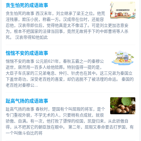
贪生怕死的成语故事
贪生怕死的故事 西汉末年，刘立继承了梁王之位。他荒
淫残暴，欺压小民，称霸一方。汉成帝在位时，还能容
忍他，汉哀帝即位后，觉得他真是太不像话了。可是刘立更加恣意妄
为，根本不把国家的法律当回事，竟然无故将手下的中郎曹将等人杀
死。 汉哀帝得知他如此
惴惴不安的成语故事
惴惴不安的故事 公元前621年，春秋五霸之一的秦穆公
逝世，居然用一百多人给他陪葬。特别值得一提的是，
大臣子车氏家的三兄弟奄息、仲行、针虎也在其中。这三兄弟为秦国立
下盖世奇功，深受老百姓的喜爱，却仍逃脱不了被活埋的命运。 秦国的
老百姓对秦穆公...
趾高气扬的成语故事
趾高气扬的故事 春秋时，楚国有个叫屈瑕的将军，是个
专门重视外貌，不学无术的人，只要稍有点成就，就很
骄傲、自满。有一次，他打败了骠悍的绞国，凯旋归来，从此骄傲自
得，从不把其它的朝臣放在眼中。 第二年，屈瑕又奉命要去打罗国，有
一个叫做斗伯比的将