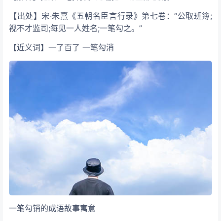
【出处】宋·朱熹《五朝名臣言行录》第七卷：“公取班簿;
视不才监司;每见一人姓名;一笔勾之。”
【近义词】一了百了 一笔勾消
一笔勾销的成语故事寓意