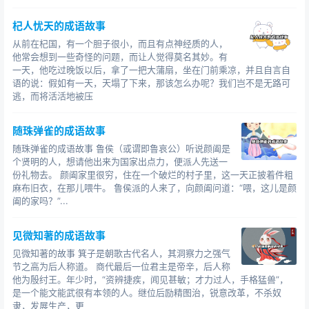
杞人忧天的成语故事
从前在杞国，有一个胆子很小，而且有点神经质的人，
他常会想到一些奇怪的问题，而让人觉得莫名其妙。有
一天，他吃过晚饭以后，拿了一把大蒲扇，坐在门前乘凉，并且自言自
语的说：假如有一天，天塌了下来，那该怎么办呢？我们岂不是无路可
逃，而将活活地被压
随珠弹雀的成语故事
随珠弹雀的成语故事 鲁侯（或谓即鲁哀公）听说颜阖是
个贤明的人，想请他出来为国家出点力，便派人先送一
份礼物去。 颜阖家里很穷，住在一个破烂的村子里，这一天正披着件粗
麻布旧衣，在那儿喂牛。 鲁侯派的人来了，向颜阖问道：“喂，这儿是颜
阖的家吗？”...
见微知著的成语故事
见微知著的故事 箕子是朝歌古代名人，其洞察力之强气
节之高为后人称道。 商代最后一位君主是帝辛，后人称
他为殷纣王。年少时，“资辨捷疾，闻见甚敏；才力过人，手格猛兽”，
是一个能文能武很有本领的人。继位后励精图治，锐意改革，不杀奴
隶，发展生产，更