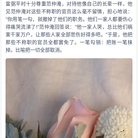
富弼平时十分尊重范仲淹，对待他像自己的长辈一样，他
见范仲淹对这些不称职的官员这么毫不留情，担心地说：
“你用笔一勾，就撤掉了他们的职务。他们一家人都要伤心
得痛哭流涕了!”范仲淹回答说：“他一家人哭，总比他们祸
害千家万户，让那些人家全部悲伤好得多吧。”于是，他把
那些不称职的官员全都罢免了。一笔勾销：把账一笔抹
掉。比喻把一切全部取消。