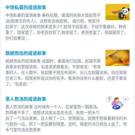
中饱私囊的成语故事
中饱私囊的成语故事 春秋后期，晋国的执政大臣赵简子
(赵国君王的先人)，派税官去收赋税。 临行前，税官问
赵简子：这次收税的税率是多少? 赵简子回答道：不轻不重最好。税收
重了，国家富了，但老百姓穷了;税收轻了，老百姓富了，但国家穷了。
你们如果没...
脱颖而出的成语故事
脱颖而出的成语故事 战国时，秦国攻打赵国。赵国平原
君奉命到楚国求助，毛遂请求跟着去。平原君说：“有本
事的人，在人群中，就如锥子放在布袋中，尖儿立刻露出来。你在我家
已有三年，但我未听说过你的名字。看来你没有什么能耐，还是不要去
了。”毛遂说：“
愚人熬汤的成语故事
愚人熬汤的故事 古时候有一个人，在家里熬一锅菜汤。
熬得差不多了，他想试试咸淡是否合适，就用一把木勺
舀了一勺汤出来尝。这人喝了一口，觉得很淡，就随手把装着剩汤的木
勺放到一边，抓了一把盐撒到锅里。这时，锅里的汤已经加上盐了，而
木勺里的汤还是原来