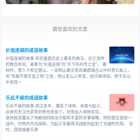
猜您喜欢的文章
价值连城的成语故事
价值连城的故事 和氏璧是历史上著名的美玉，在它流传
的数百年间，被奉为“价值连城”的“天下所共传之宝”。 春
秋时，楚人卞和在楚山，一说荆山看见有凤凰栖落在山中的青石板上，
依“凤凰不落无宝之地”之说，他认定山上有宝，经仔细寻找，终于在山
中发现一
乐此不疲的成语故事
乐此不疲的故事 西汉末年，爆发了绿林、赤眉大起义，
后来的东汉光武帝刘秀也参加了。刘秀加入绿林军后，
很快就显露出了他敏锐的政治才能和丰富的军事韬略，特别是在昆阳一
战中，刘秀的杰出指挥，为起义军赢得决战胜利起到了关键的作用。 当
时，昆阳城被王莽