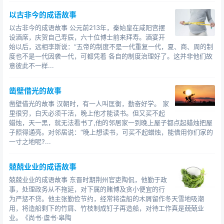
以古非今的成语故事
以古非今的成语故事 公元前213年，秦始皇在咸阳宫摆
设酒席，庆贺自己寿辰，六十位博士前来拜寿。酒宴开
始以后，远相李斯说：“五帝的制度不是一代重复一代，夏、商、周的制
度也不是一代因袭一代，可都凭着 各自的制度治理好了。这并非他们故
意彼此不一样...
凿壁借光的故事
凿壁借光的故事 汉朝时，有一人叫匡衡，勤奋好学。 家
里很穷，白天必须干活，晚上他才能读书。但又买不起
蜡烛，天一黑，就无法看书了,他的邻居家一到晚上屋子都点起蜡烛把屋
子照得通亮。对邻居说：“晚上想读书，可买不起蜡烛，能借用你们家的
一寸之地呢?...
兢兢业业的成语故事
兢兢业业的成语故事 东晋时期荆州官吏陶侃，他勤于政
事，处理政务从不拖延，对下属的赌博及贪小便宜的行
为严惩不贷。他主张勤俭节约，经常将造船的木屑留作冬天雪地吸潮
用，将造船剩下的竹屑、竹枝制成钉子再造船，对待工作真是兢兢业
业。《尚书·虞书·皋陶