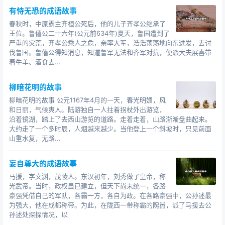
有恃无恐的成语故事
春秋时，中原霸主齐桓公死后，他的儿子齐孝公继承了
王位。鲁僖公二十六年(公元前634年)夏天，鲁国遭到了
严重的灾荒，齐孝公乘人之危，亲率大军，浩浩荡荡地向东进发，去讨
伐鲁国。鲁僖公得知消息，知道鲁军无法和齐军对抗，便派大夫展喜带
着牛羊、酒食去...
柳暗花明的故事
柳暗花明的故事 公元1167年4月的一天，春光明媚，风
和日丽，气候爽人。陆游独自一人拄着拐杖外出游览，
沿着镜湖，踏上了去西山游览的道路。走着走着，山路渐渐盘曲起来。
大约走了一个多时辰，人烟越来越少。当他登上一个斜坡时，只见前面
山重水复，无路...
妄自尊大的成语故事
马援，字文渊，茂陵人。东汉初年，刘秀做了皇帝，称
光武帝。当时，政权虽已建立，但天下尚未统一，各路
豪强凭借自己的军队，各霸一方，各自为政。在各路豪强中，公孙述最
为强大，他在成都称帝。为此，在陇西一带称霸的隗嚣，派了马援去公
孙述处探探情况，以